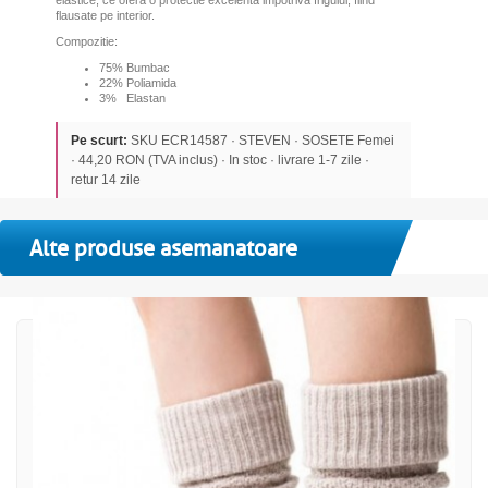
elastice, ce ofera o protectie excelenta impotriva frigului, fiind
flausate pe interior.
Compozitie:
75% Bumbac
22% Poliamida
3% Elastan
Pe scurt:
SKU ECR14587 · STEVEN · SOSETE Femei
· 44,20 RON (TVA inclus) · In stoc · livrare 1-7 zile ·
retur 14 zile
Alte produse asemanatoare