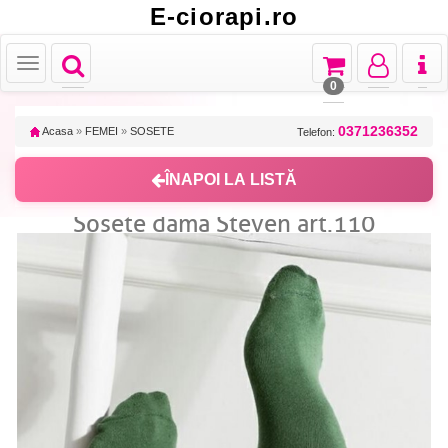
E-ciorapi.ro
Toggle
Toggle
Toggle
Toggl
Toggle
navigation
navigation
navigation
naviga
navigation
0
0371236352
Acasa
»
FEMEI
»
SOSETE
Telefon:
ÎNAPOI LA LISTĂ
Sosete dama Steven art.110