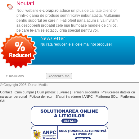
Noutati
Noul website
e-ciorapi.ro
aduce un plus de calitate clientilor
printr-o gama de produse semnificativ imbunatatita. Multumim
pentru suportul pe care ni l-ati oferit pana acum si va invitam
sa descoperiti probabil cele mai frumoase modele de chiloti,
pe care le-am selectat cu grija special pentru voi.
Newsletter
Nu rata reducerile si cele mai noi produse!
© Copyright 2026, Duras Media
Contact
|
Cum cumpar
|
Cum platesc
|
Livrare
|
Termeni si conditii
|
Prelucrarea datelor cu
caracter personal
|
Politica de retur
|
Sfaturi intretinere
|
ANPC
|
Platforma SOL
|
Platforma
SAL