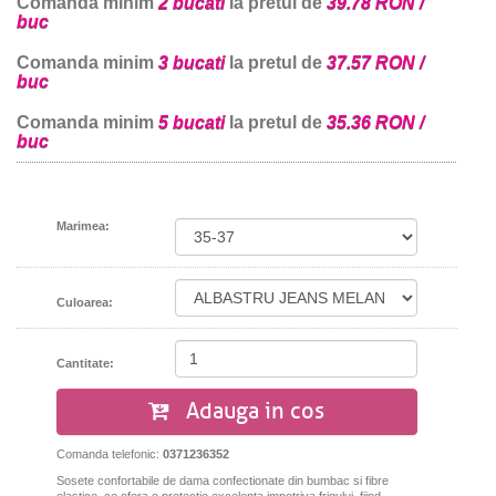
Comanda minim
2 bucati
la pretul de
39.78 RON /
buc
Comanda minim
3 bucati
la pretul de
37.57 RON /
buc
Comanda minim
5 bucati
la pretul de
35.36 RON /
buc
Marimea:
Culoarea:
Cantitate:
Adauga in cos
Comanda telefonic:
0371236352
Sosete confortabile de dama confectionate din bumbac si fibre