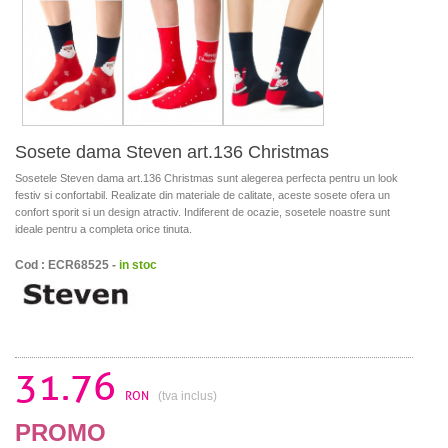
Sosete dama Steven art.136 Christmas
Sosetele Steven dama art.136 Christmas sunt alegerea perfecta pentru un look
festiv si confortabil. Realizate din materiale de calitate, aceste sosete ofera un
confort sporit si un design atractiv. Indiferent de ocazie, sosetele noastre sunt
ideale pentru a completa orice tinuta.
Cod : ECR68525 -
in stoc
31.76
RON
(tva inclus)
PROMO