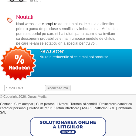
gratuit.
Noutati
Noul website
e-ciorapi.ro
aduce un plus de calitate clientilor
printr-o gama de produse semnificativ imbunatatita. Multumim
pentru suportul pe care ni l-ati oferit pana acum si va invitam
sa descoperiti probabil cele mai frumoase modele de chiloti,
pe care le-am selectat cu grija special pentru voi.
Newsletter
Nu rata reducerile si cele mai noi produse!
© Copyright 2026, Duras Media
Contact
|
Cum cumpar
|
Cum platesc
|
Livrare
|
Termeni si conditii
|
Prelucrarea datelor cu
caracter personal
|
Politica de retur
|
Sfaturi intretinere
|
ANPC
|
Platforma SOL
|
Platforma
SAL