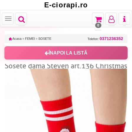
E-ciorapi.ro
Toggle
Toggle
Toggle
Toggl
Toggle
navigation
navigation
navigation
naviga
navigation
0
0371236352
Acasa
»
FEMEI
»
SOSETE
Telefon:
ÎNAPOI LA LISTĂ
Sosete dama Steven art.136 Christmas