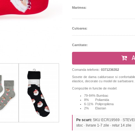
Marimea:
Culoarea:
Cantitate:
A
Comanda telefonic:
0371236352
Sosete de dama calduroase si confortabile 
elastice, decorate cu model de sarbatoare.
Compozitie in functie de model:
79-84% Bumbac
8% Poliamida
6-11% Polipropilena
2% Elastan
Pe scurt:
SKU ECR19569 · STEVEN ·
stoc · livrare 1-7 zile · retur 14 zile