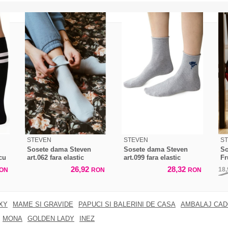
STEVEN
STEVEN
S
Sosete dama Steven
Sosete dama Steven
So
cu
art.062 fara elastic
art.099 fara elastic
Fr
26,92
28,32
18
ON
RON
RON
XY
MAME SI GRAVIDE
PAPUCI SI BALERINI DE CASA
AMBALAJ CA
MONA
GOLDEN LADY
INEZ