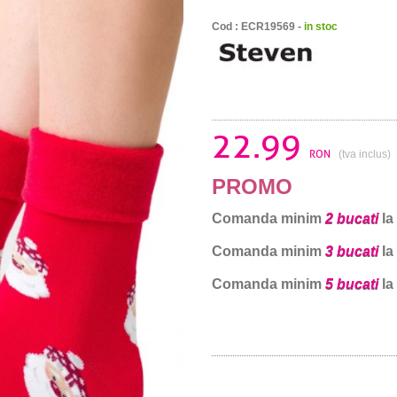
Cod : ECR19569 -
in stoc
22.99
RON
(tva inclus)
PROMO
Comanda minim
2 bucati
la
Comanda minim
3 bucati
la
Comanda minim
5 bucati
la