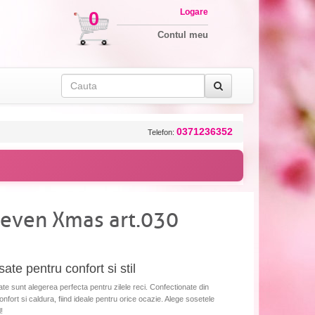
Logare
0
Contul meu
0371236352
Telefon:
teven Xmas art.030
te pentru confort si stil
 sunt alegerea perfecta pentru zilele reci. Confectionate din
nfort si caldura, fiind ideale pentru orice ocazie. Alege sosetele
!