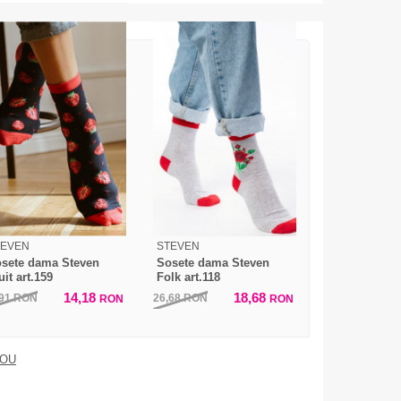
TEVEN
STEVEN
sete dama Steven
Sosete dama Steven
uit art.159
Folk art.118
14,18
18,68
,91
RON
26,68
RON
RON
RON
DOU