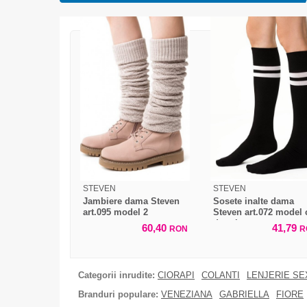
STEVEN
STEVEN
Jambiere dama Steven
Sosete inalte dama
art.095 model 2
Steven art.072 model 
dungi
60,40
41,79
RON
R
Categorii inrudite:
CIORAPI
COLANTI
LENJERIE SE
Branduri populare:
VENEZIANA
GABRIELLA
FIORE