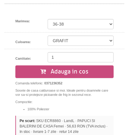
Marimea:
Culoarea:
Cantitate:
Adauga in cos
Comanda telefonic:
0371236352
Sosete de casa calduroase si moi. Ideale pentru doamnele care
vor sa-si protejeze picioarele de frig in sezonul rece.
Compozitie:
100% Poliester
Pe scurt:
SKU ECR8860 · LandL · PAPUCI SI
BALERINI DE CASA Femei · 56,63 RON (TVA inclus) ·
In stoc · livrare 1-7 zile · retur 14 zile