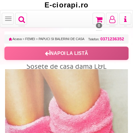
E-ciorapi.ro
Toggle
Toggle
Toggle
Toggl
Toggle
navigation
navigation
navigation
naviga
navigation
0
0371236352
Acasa
»
FEMEI
»
PAPUCI SI BALERINI DE CASA
Telefon:
ÎNAPOI LA LISTĂ
Sosete de casa dama L&L