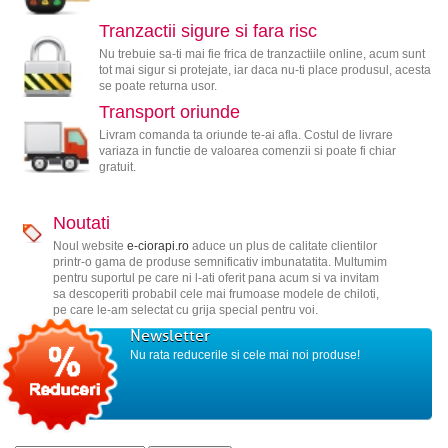
Tranzactii sigure si fara risc
Nu trebuie sa-ti mai fie frica de tranzactiile online, acum sunt
tot mai sigur si protejate, iar daca nu-ti place produsul, acesta
se poate returna usor.
Transport oriunde
Livram comanda ta oriunde te-ai afla. Costul de livrare
variaza in functie de valoarea comenzii si poate fi chiar
gratuit.
Noutati
Noul website
e-ciorapi.ro
aduce un plus de calitate clientilor
printr-o gama de produse semnificativ imbunatatita. Multumim
pentru suportul pe care ni l-ati oferit pana acum si va invitam
sa descoperiti probabil cele mai frumoase modele de chiloti,
pe care le-am selectat cu grija special pentru voi.
Newsletter
Nu rata reducerile si cele mai noi produse!