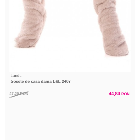
LandL
Sosete de casa dama L&L 2407
44,84
47,20
RON
RON