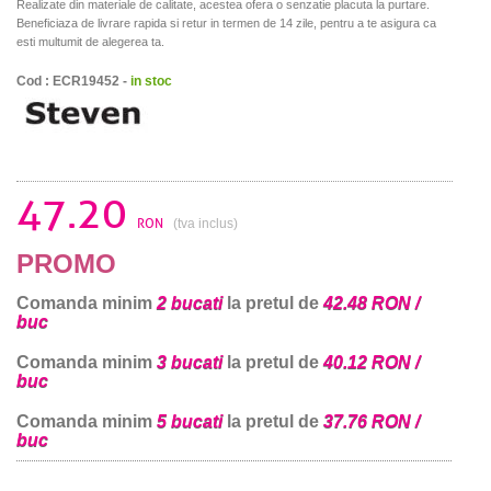
Realizate din materiale de calitate, acestea ofera o senzatie placuta la purtare.
Beneficiaza de livrare rapida si retur in termen de 14 zile, pentru a te asigura ca
esti multumit de alegerea ta.
Cod : ECR19452 -
in stoc
47.20
RON
(tva inclus)
PROMO
Comanda minim
2 bucati
la pretul de
42.48 RON /
buc
Comanda minim
3 bucati
la pretul de
40.12 RON /
buc
Comanda minim
5 bucati
la pretul de
37.76 RON /
buc