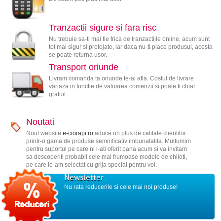
Tranzactii sigure si fara risc
Nu trebuie sa-ti mai fie frica de tranzactiile online, acum sunt
tot mai sigur si protejate, iar daca nu-ti place produsul, acesta
se poate returna usor.
Transport oriunde
Livram comanda ta oriunde te-ai afla. Costul de livrare
variaza in functie de valoarea comenzii si poate fi chiar
gratuit.
Noutati
Noul website
e-ciorapi.ro
aduce un plus de calitate clientilor
printr-o gama de produse semnificativ imbunatatita. Multumim
pentru suportul pe care ni l-ati oferit pana acum si va invitam
sa descoperiti probabil cele mai frumoase modele de chiloti,
pe care le-am selectat cu grija special pentru voi.
Newsletter
Nu rata reducerile si cele mai noi produse!