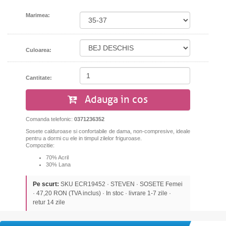
Marimea:
Culoarea:
Cantitate:
Adauga in cos
Comanda telefonic:
0371236352
Sosete calduroase si confortabile de dama, non-compresive, ideale
pentru a dormi cu ele in timpul zilelor friguroase.
Compozitie:
70% Acril
30% Lana
Pe scurt:
SKU ECR19452 · STEVEN · SOSETE Femei
· 47,20 RON (TVA inclus) · In stoc · livrare 1-7 zile ·
retur 14 zile