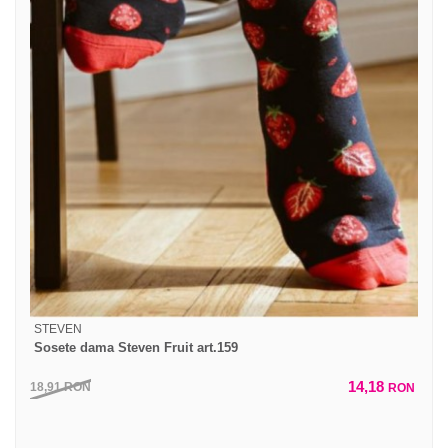
STEVEN
Sosete dama Steven Fruit art.159
14,18
18,91
RON
RON