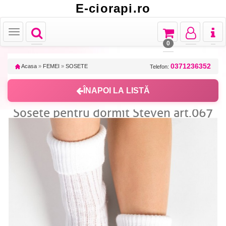
E-ciorapi.ro
Toggle
Toggle
Toggle
Toggl
Toggle
navigation
navigation
navigation
naviga
navigation
0
0371236352
Acasa
»
FEMEI
»
SOSETE
Telefon:
ÎNAPOI LA LISTĂ
Sosete pentru dormit Steven art.067