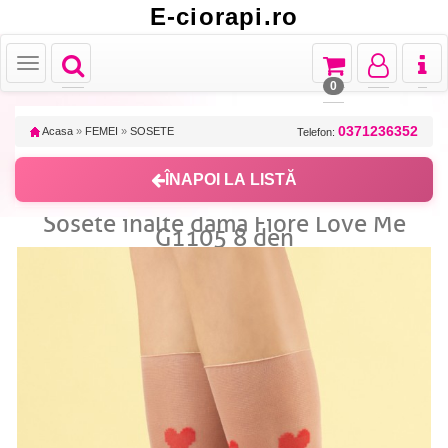
E-ciorapi.ro
Toggle
Toggle
Toggle
Toggl
Toggle
navigation
navigation
navigation
naviga
navigation
0
0371236352
Acasa
»
FEMEI
»
SOSETE
Telefon:
ÎNAPOI LA LISTĂ
Sosete inalte dama Fiore Love Me
G1105 8 den