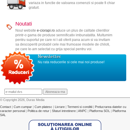
variaza in functie de valoarea comenzii si poate fi chiar
gratuit.
Noutati
Noul website
e-ciorapi.ro
aduce un plus de calitate clientilor
printr-o gama de produse semnificativ imbunatatita. Multumim
pentru suportul pe care ni l-ati oferit pana acum si va invitam
sa descoperiti probabil cele mai frumoase modele de chiloti,
pe care le-am selectat cu grija special pentru voi.
Newsletter
Nu rata reducerile si cele mai noi produse!
© Copyright 2026, Duras Media
Contact
|
Cum cumpar
|
Cum platesc
|
Livrare
|
Termeni si conditii
|
Prelucrarea datelor cu
caracter personal
|
Politica de retur
|
Sfaturi intretinere
|
ANPC
|
Platforma SOL
|
Platforma
SAL