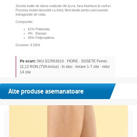
Sosete inalte de dama realizate din lycra, fara intaritura la varfuri.
Prezinta model deosebit cu inimi, fiind ideale pentru persoanele
indragostite de viata.
Compozitie:
61% Poliamida
4% Elastan
35% Polipropilena
Grosime: 8 DEN
Pe scurt:
SKU ECR63610 · FIORE · SOSETE Femei ·
11,12 RON (TVA inclus) · In stoc · livrare 1-7 zile · retur
14 zile
Alte produse asemanatoare