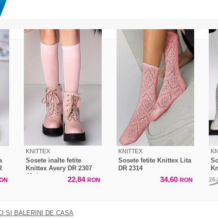
KNITTEX
KNITTEX
KN
a
Sosete inalte fetite
Sosete fetite Knittex Lita
So
R
Knittex Avery DR 2307
DR 2314
Kn
40 den
22,84
34,60
26
ON
RON
RON
I SI BALERINI DE CASA