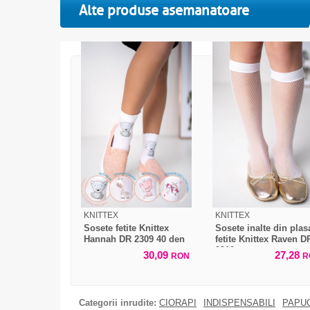
Alte produse asemanatoare
KNITTEX
KNITTEX
Sosete fetite Knittex
Sosete inalte din plas
Hannah DR 2309 40 den
fetite Knittex Raven D
2310
30,09
27,28
RON
R
Categorii inrudite:
CIORAPI
INDISPENSABILI
PAPUC