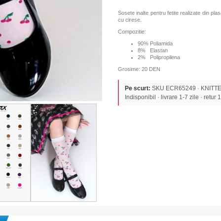
Sosete inalte pentru fetite realizate din pl
cu cirese.
Compozitie:
90% Poliamida
8% Elastan
2% Polipropilena
Grosime: 20 DEN
Pe scurt:
SKU ECR65249 · KNITTEX 
Indisponibil · livrare 1-7 zile · retur 