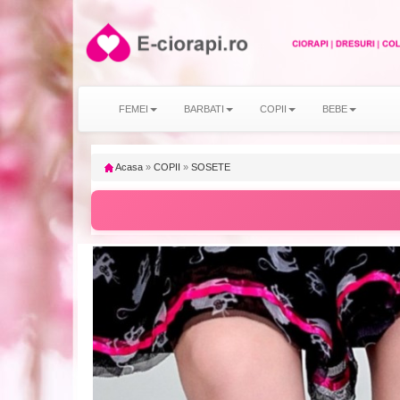
FEMEI
BARBATI
COPII
BEBE
Acasa
»
COPII
»
SOSETE