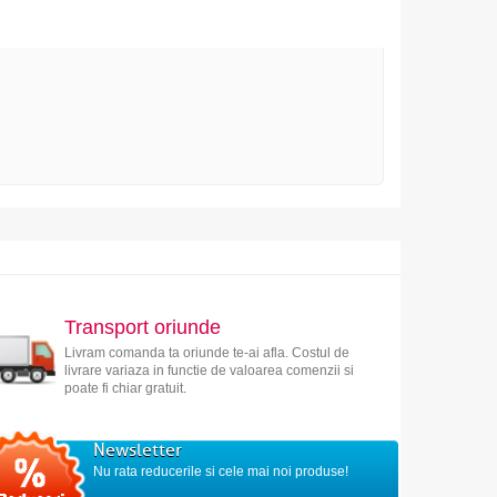
Transport oriunde
Livram comanda ta oriunde te-ai afla. Costul de
livrare variaza in functie de valoarea comenzii si
poate fi chiar gratuit.
Newsletter
Nu rata reducerile si cele mai noi produse!