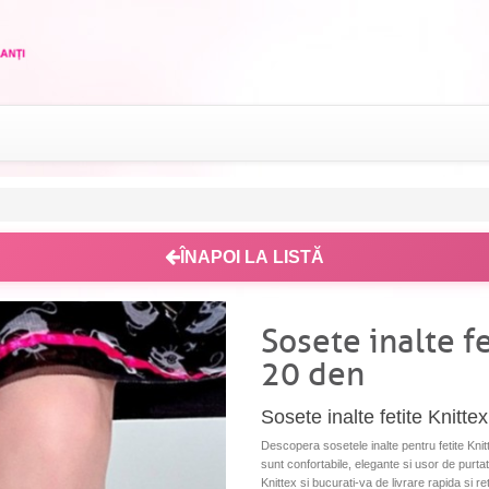
ÎNAPOI LA LISTĂ
Sosete inalte f
20 den
Sosete inalte fetite Knitt
Descopera sosetele inalte pentru fetite Kni
sunt confortabile, elegante si usor de purtat
Knittex si bucurati-va de livrare rapida si re