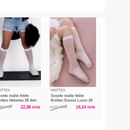
ITTEX
KNITTEX
sete inalte fetite
Sosete inalte fetite
ittex Helenka 20 den
Knittex Emma Lurex 20
den
22,86
19,24
,89
RON
24,05
RON
RON
RON