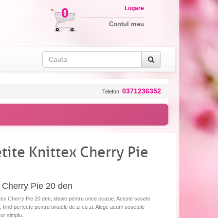
Logare
0
Contul meu
0371236352
Telefon:
etite Knittex Cherry Pie
ex Cherry Pie 20 den
ttex Cherry Pie 20 den, ideale pentru orice ocazie. Aceste sosete
, fiind perfecte pentru tinutele de zi cu zi. Alege acum sosetele
tur simplu.