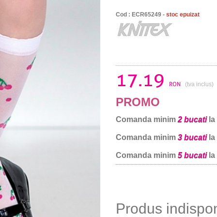
Cod : ECR65249 -
stoc epuizat
17.19
RON
(tva inclus)
PROMO
Comanda minim
2 bucati
la
Comanda minim
3 bucati
la
Comanda minim
5 bucati
la
Produs indispo