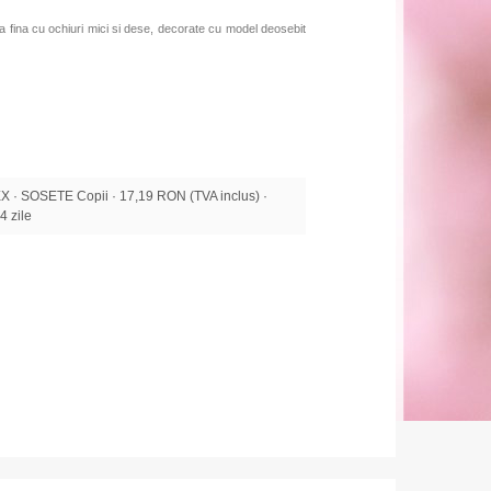
asa fina cu ochiuri mici si dese, decorate cu model deosebit
· SOSETE Copii · 17,19 RON (TVA inclus) ·
14 zile