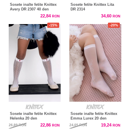
Sosete inalte fetite Knittex
Sosete fetite Knittex Lita
Avery DR 2307 40 den
DR 2314
22,84
34,60
RON
RON
-15%
-20%
Sosete inalte fetite Knittex
Sosete inalte fetite Knittex
Helenka 20 den
Emma Lurex 20 den
22,86
19,24
26,89
RON
24,05
RON
RON
RON