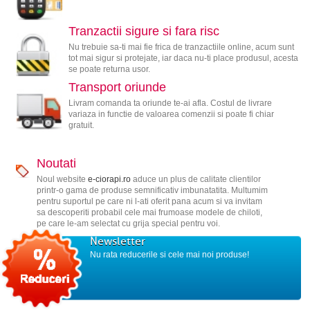
Tranzactii sigure si fara risc
Nu trebuie sa-ti mai fie frica de tranzactiile online, acum sunt
tot mai sigur si protejate, iar daca nu-ti place produsul, acesta
se poate returna usor.
Transport oriunde
Livram comanda ta oriunde te-ai afla. Costul de livrare
variaza in functie de valoarea comenzii si poate fi chiar
gratuit.
Noutati
Noul website
e-ciorapi.ro
aduce un plus de calitate clientilor
printr-o gama de produse semnificativ imbunatatita. Multumim
pentru suportul pe care ni l-ati oferit pana acum si va invitam
sa descoperiti probabil cele mai frumoase modele de chiloti,
pe care le-am selectat cu grija special pentru voi.
Newsletter
Nu rata reducerile si cele mai noi produse!