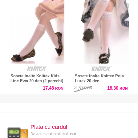
Sosete inalte Knittex Kids
Sosete inalte Knittex Pola
Line Ewa 20 den (2 perechi)
Lurex 20 den
17,48
18,30
21,53
RON
RON
RON
Plata cu cardul
De acum poti plati mai usor