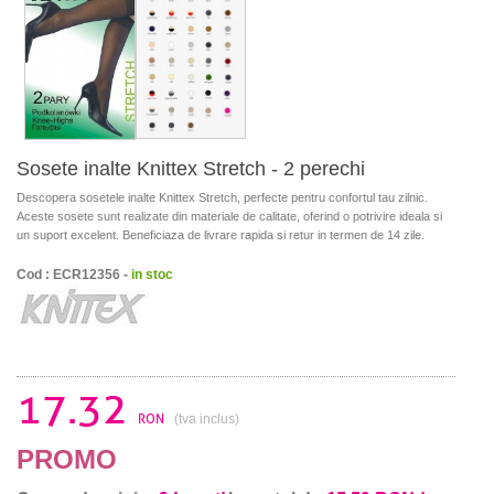
Sosete inalte Knittex Stretch - 2 perechi
Descopera sosetele inalte Knittex Stretch, perfecte pentru confortul tau zilnic.
Aceste sosete sunt realizate din materiale de calitate, oferind o potrivire ideala si
un suport excelent. Beneficiaza de livrare rapida si retur in termen de 14 zile.
Cod : ECR12356 -
in stoc
17.32
RON
(tva inclus)
PROMO