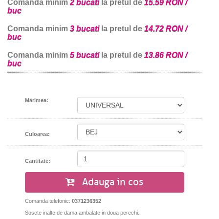
Comanda minim
2 bucati
la pretul de
15.59 RON /
buc
Comanda minim
3 bucati
la pretul de
14.72 RON /
buc
Comanda minim
5 bucati
la pretul de
13.86 RON /
buc
Marimea:
Culoarea:
Cantitate:
Adauga in cos
Comanda telefonic:
0371236352
Sosete inalte de dama ambalate in doua perechi.