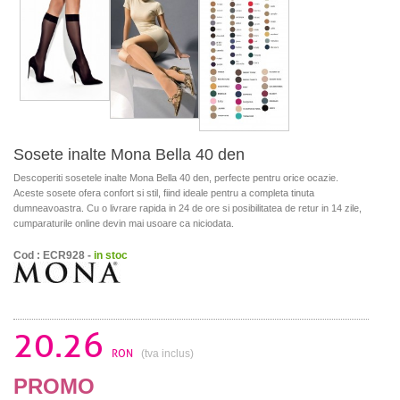
Sosete inalte Mona Bella 40 den
Descoperiti sosetele inalte Mona Bella 40 den, perfecte pentru orice ocazie.
Aceste sosete ofera confort si stil, fiind ideale pentru a completa tinuta
dumneavoastra. Cu o livrare rapida in 24 de ore si posibilitatea de retur in 14 zile,
cumparaturile online devin mai usoare ca niciodata.
Cod : ECR928 -
in stoc
20.26
RON
(tva inclus)
PROMO