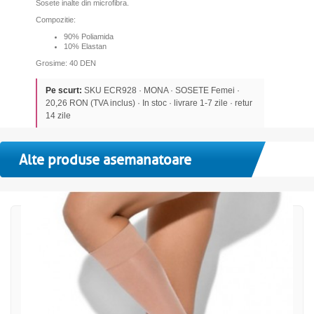
Sosete inalte din microfibra.
Compozitie:
90% Poliamida
10% Elastan
Grosime: 40 DEN
Pe scurt:
SKU ECR928 · MONA · SOSETE Femei ·
20,26 RON (TVA inclus) · In stoc · livrare 1-7 zile · retur
14 zile
Alte produse asemanatoare