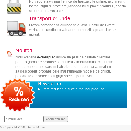
Nu trebuie sa-ti mai fie frica de tranzactiile online, acum sunt
tot mai sigur si protejate, iar daca nu-ti place produsul, acesta
se poate returna usor.
Transport oriunde
Livram comanda ta oriunde te-ai afla. Costul de livrare
variaza in functie de valoarea comenzii si poate fi chiar
gratuit.
Noutati
Noul website
e-ciorapi.ro
aduce un plus de calitate clientilor
printr-o gama de produse semnificativ imbunatatita. Multumim
pentru suportul pe care ni l-ati oferit pana acum si va invitam
sa descoperiti probabil cele mai frumoase modele de chiloti,
pe care le-am selectat cu grija special pentru voi.
Newsletter
Nu rata reducerile si cele mai noi produse!
© Copyright 2026, Duras Media