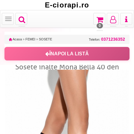
E-ciorapi.ro
Toggle
Toggle
Toggle
Toggl
Toggle
navigation
navigation
navigation
naviga
navigation
0
0371236352
Acasa
»
FEMEI
»
SOSETE
Telefon:
ÎNAPOI LA LISTĂ
Sosete inalte Mona Bella 40 den