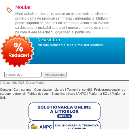
Noutati
Noul website
e-ciorapi.ro
aduce un plus de calitate clientilor
printr-o gama de produse semnificativ imbunatatita. Multumim
pentru suportul pe care ni l-ati oferit pana acum si va invitam
sa descoperiti probabil cele mai frumoase modele de chiloti,
pe care le-am selectat cu grija special pentru voi.
Newsletter
Nu rata reducerile si cele mai noi produse!
© Copyright 2026, Duras Media
Contact
|
Cum cumpar
|
Cum platesc
|
Livrare
|
Termeni si conditii
|
Prelucrarea datelor cu
caracter personal
|
Politica de retur
|
Sfaturi intretinere
|
ANPC
|
Platforma SOL
|
Platforma
SAL