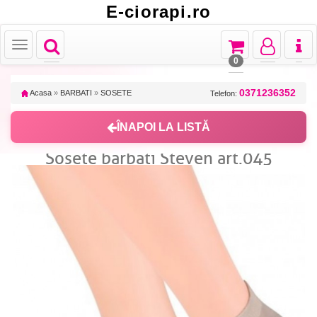
E-ciorapi.ro
Toggle
Toggle
Toggle
Toggl
Toggle
navigation
navigation
navigation
naviga
navigation
0
0371236352
Acasa
»
BARBATI
»
SOSETE
Telefon:
ÎNAPOI LA LISTĂ
Sosete barbati Steven art.045