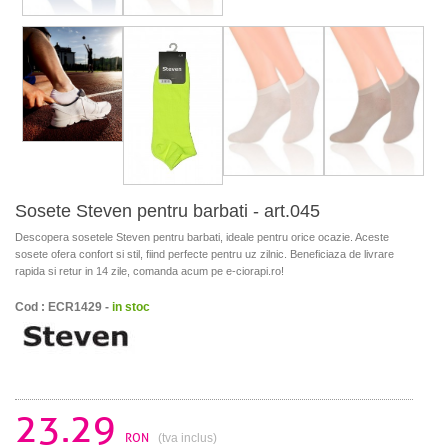
Sosete Steven pentru barbati - art.045
Descopera sosetele Steven pentru barbati, ideale pentru orice ocazie. Aceste
sosete ofera confort si stil, fiind perfecte pentru uz zilnic. Beneficiaza de livrare
rapida si retur in 14 zile, comanda acum pe e-ciorapi.ro!
Cod : ECR1429 -
in stoc
23.29
RON
(tva inclus)