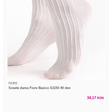
FIORE
Sosete dama Fiore Basico G1193 40 den
34,17
RON