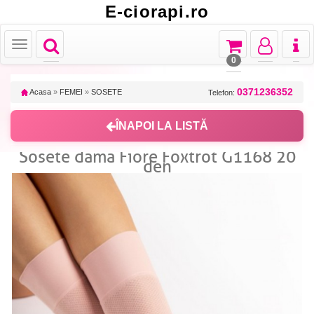
E-ciorapi.ro
Toggle
Toggle
Toggle
Toggl
Toggle
navigation
navigation
navigation
naviga
navigation
0
0371236352
Acasa
»
FEMEI
»
SOSETE
Telefon:
ÎNAPOI LA LISTĂ
Sosete dama Fiore Foxtrot G1168 20
den