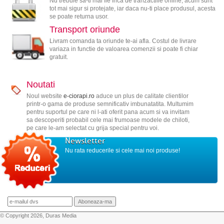
Nu trebuie sa-ti mai fie frica de tranzactiile online, acum sunt
tot mai sigur si protejate, iar daca nu-ti place produsul, acesta
se poate returna usor.
Transport oriunde
Livram comanda ta oriunde te-ai afla. Costul de livrare
variaza in functie de valoarea comenzii si poate fi chiar
gratuit.
Noutati
Noul website
e-ciorapi.ro
aduce un plus de calitate clientilor
printr-o gama de produse semnificativ imbunatatita. Multumim
pentru suportul pe care ni l-ati oferit pana acum si va invitam
sa descoperiti probabil cele mai frumoase modele de chiloti,
pe care le-am selectat cu grija special pentru voi.
Newsletter
Nu rata reducerile si cele mai noi produse!
© Copyright 2026, Duras Media