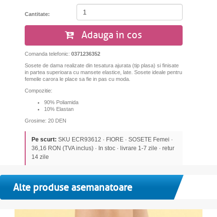
Cantitate:
Adauga in cos
Comanda telefonic:
0371236352
Sosete de dama realizate din tesatura ajurata (tip plasa) si finisate
in partea superioara cu mansete elastice, late. Sosete ideale pentru
femeile carora le place sa fie in pas cu moda.
Compozitie:
90% Poliamida
10% Elastan
Grosime: 20 DEN
Pe scurt:
SKU ECR93612 · FIORE · SOSETE Femei ·
36,16 RON (TVA inclus) · In stoc · livrare 1-7 zile · retur
14 zile
Alte produse asemanatoare