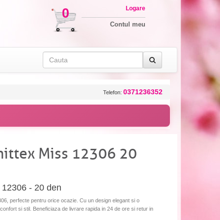
Logare
0
Contul meu
0371236352
Telefon:
ittex Miss 12306 20
 12306 - 20 den
6, perfecte pentru orice ocazie. Cu un design elegant si o
fort si stil. Beneficiaza de livrare rapida in 24 de ore si retur in