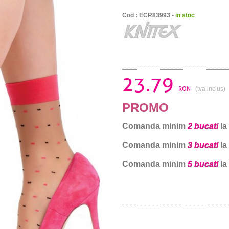
Cod : ECR83993 -
in stoc
23.79
RON
(tva inclus)
PROMO
Comanda minim
2 bucati
la
Comanda minim
3 bucati
la
Comanda minim
5 bucati
la