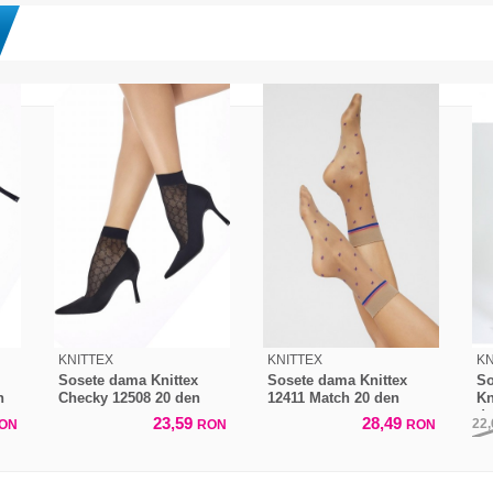
KNITTEX
KNITTEX
KN
Sosete dama Knittex
Sosete dama Knittex
So
n
Checky 12508 20 den
12411 Match 20 den
Kn
d
23,59
28,49
22
ON
RON
RON