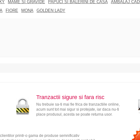
XY
MAME SI GRAVIDE
PAPUCI SI BALERINI DE CASA
AMBALAJ CA
A
FIORE
MONA
GOLDEN LADY
Tranzactii sigure si fara risc
Nu trebuie sa-ti mai fie frica de tranzactiile online,
acum sunt tot mai sigur si protejate, iar daca nu-ti
place produsul, acesta se poate returna usor.
clientilor printr-o gama de produse semnificativ