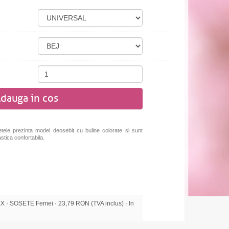
dauga in cos
tele prezinta model deosebit cu buline colorate si sunt
stica confortabila.
· SOSETE Femei · 23,79 RON (TVA inclus) · In