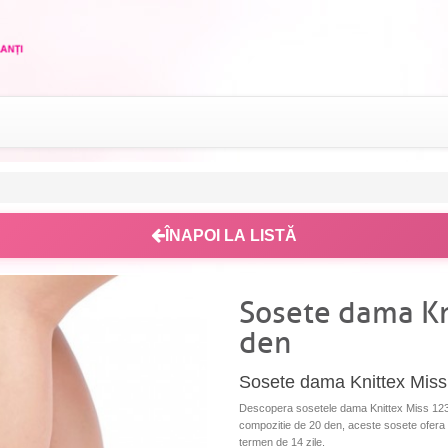
ÎNAPOI LA LISTĂ
Sosete dama Kn
den
Sosete dama Knittex Miss
Descopera sosetele dama Knittex Miss 1230
compozitie de 20 den, aceste sosete ofera con
termen de 14 zile.