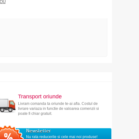
DOU
Transport oriunde
Livram comanda ta oriunde te-ai afla. Costul de
livrare variaza in functie de valoarea comenzii si
poate fi chiar gratuit.
Newsletter
Nu rata reducerile si cele mai noi produse!