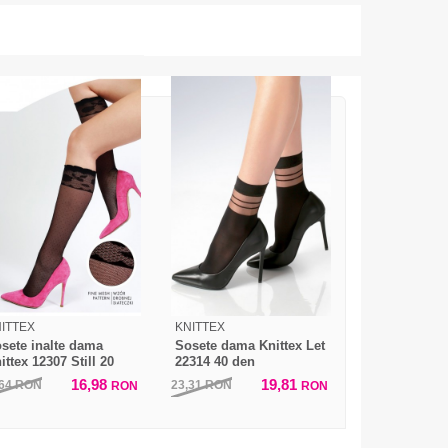
ITTEX
KNITTEX
sete inalte dama
Sosete dama Knittex Let
ittex 12307 Still 20
22314 40 den
en
16,98
19,81
,64
RON
23,31
RON
RON
RON