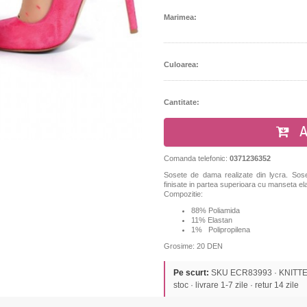
Marimea:
Culoarea:
Cantitate:
A
Comanda telefonic:
0371236352
Sosete de dama realizate din lycra. Sose
finisate in partea superioara cu manseta ela
Compozitie:
88% Poliamida
11%
Elastan
1% Polipropilena
Grosime: 20 DEN
Pe scurt:
SKU ECR83993 · KNITTEX 
stoc · livrare 1-7 zile · retur 14 zile