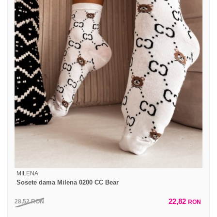
MILENA
Sosete dama Milena 0200 CC Bear
22,82
28,52
RON
RON