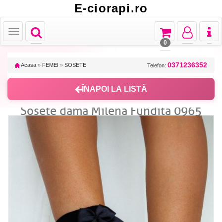
E-ciorapi.ro
Toggle
Toggle
Toggle
Toggl
Toggle
navigation
navigation
navigation
naviga
navigation
0
0371236352
Acasa
»
FEMEI
»
SOSETE
Telefon:
ÎNAPOI LA LISTĂ
Sosete dama Milena Fundita 0965