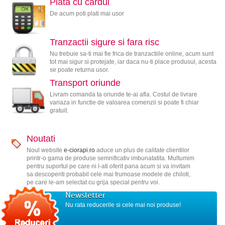
Plata cu cardul
De acum poti plati mai usor
Tranzactii sigure si fara risc
Nu trebuie sa-ti mai fie frica de tranzactiile online, acum sunt
tot mai sigur si protejate, iar daca nu-ti place produsul, acesta
se poate returna usor.
Transport oriunde
Livram comanda ta oriunde te-ai afla. Costul de livrare
variaza in functie de valoarea comenzii si poate fi chiar
gratuit.
Noutati
Noul website
e-ciorapi.ro
aduce un plus de calitate clientilor
printr-o gama de produse semnificativ imbunatatita. Multumim
pentru suportul pe care ni l-ati oferit pana acum si va invitam
sa descoperiti probabil cele mai frumoase modele de chiloti,
pe care le-am selectat cu grija special pentru voi.
Newsletter
Nu rata reducerile si cele mai noi produse!