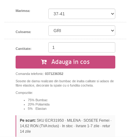
Marimea:
Culoarea:
Cantitate:
Adauga in cos
Comanda telefonic:
0371236352
Sosete de dama realizate din bumbac de inalta calitate si adaos de
fibre elastice,
decorate la spate cu o fundita cocheta.
Compozitie:
75% Bumbac
20% Poliamida
5% Elastan
Pe scurt:
SKU ECR31950 · MILENA · SOSETE Femei ·
14,62 RON (TVA inclus) · In stoc · livrare 1-7 zile · retur
14 zile