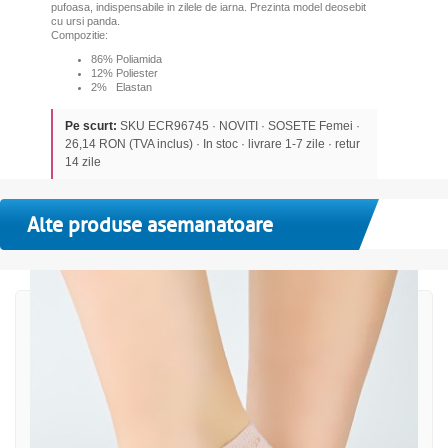
pufoasa, indispensabile in zilele de iarna. Prezinta model deosebit
cu ursi panda.
Compozitie:
86% Poliamida
12% Poliester
2% Elastan
Pe scurt:
SKU ECR96745 · NOVITI · SOSETE Femei ·
26,14 RON (TVA inclus) · In stoc · livrare 1-7 zile · retur
14 zile
Alte produse asemanatoare