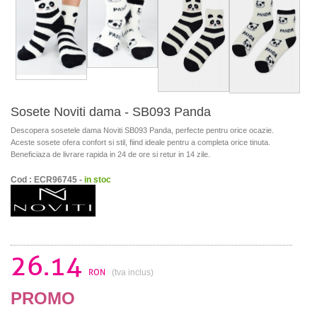
Sosete Noviti dama - SB093 Panda
Descopera sosetele dama Noviti SB093 Panda, perfecte pentru orice ocazie.
Aceste sosete ofera confort si stil, fiind ideale pentru a completa orice tinuta.
Beneficiaza de livrare rapida in 24 de ore si retur in 14 zile.
Cod : ECR96745 -
in stoc
26.14
RON
(tva inclus)
PROMO