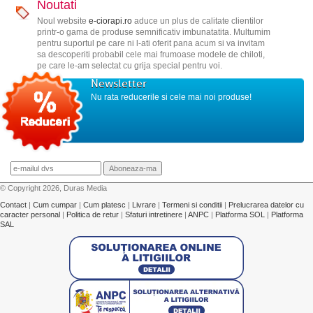
Noutati
Noul website
e-ciorapi.ro
aduce un plus de calitate clientilor
printr-o gama de produse semnificativ imbunatatita. Multumim
pentru suportul pe care ni l-ati oferit pana acum si va invitam
sa descoperiti probabil cele mai frumoase modele de chiloti,
pe care le-am selectat cu grija special pentru voi.
Newsletter
Nu rata reducerile si cele mai noi produse!
© Copyright 2026, Duras Media
Contact
|
Cum cumpar
|
Cum platesc
|
Livrare
|
Termeni si conditii
|
Prelucrarea datelor cu
caracter personal
|
Politica de retur
|
Sfaturi intretinere
|
ANPC
|
Platforma SOL
|
Platforma
SAL