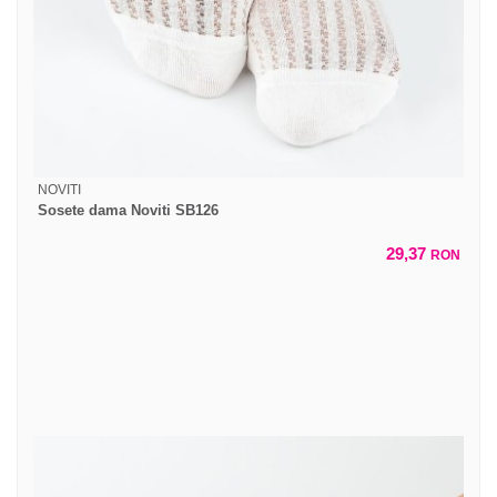
NOVITI
Sosete dama Noviti SB126
29,37
RON