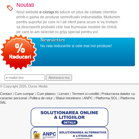
Noutati
Noul website
e-ciorapi.ro
aduce un plus de calitate clientilor
printr-o gama de produse semnificativ imbunatatita. Multumim
pentru suportul pe care ni l-ati oferit pana acum si va invitam
sa descoperiti probabil cele mai frumoase modele de chiloti,
pe care le-am selectat cu grija special pentru voi.
Newsletter
Nu rata reducerile si cele mai noi produse!
© Copyright 2026, Duras Media
Contact
|
Cum cumpar
|
Cum platesc
|
Livrare
|
Termeni si conditii
|
Prelucrarea datelor cu
caracter personal
|
Politica de retur
|
Sfaturi intretinere
|
ANPC
|
Platforma SOL
|
Platforma
SAL