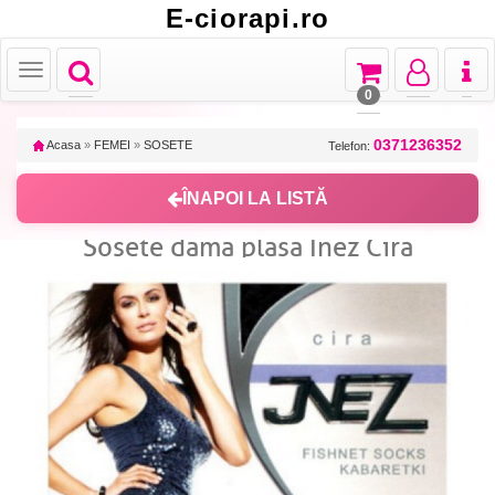
E-ciorapi.ro
Toggle
Toggle
Toggle
Toggl
Toggle
navigation
navigation
navigation
naviga
navigation
0
0371236352
Acasa
»
FEMEI
»
SOSETE
Telefon:
ÎNAPOI LA LISTĂ
Sosete dama plasa Inez Cira