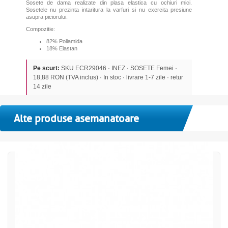
Sosete de dama realizate din plasa elastica cu ochiuri mici.
Sosetele nu prezinta intaritura la varfuri si nu exercita presiune
asupra piciorului.
Compozitie:
82% Poliamida
18% Elastan
Pe scurt:
SKU ECR29046 · INEZ · SOSETE Femei ·
18,88 RON (TVA inclus) · In stoc · livrare 1-7 zile · retur
14 zile
Alte produse asemanatoare