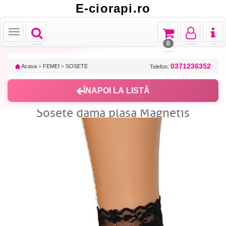
E-ciorapi.ro
Toggle
Toggle
Toggle
Toggl
Toggle
navigation
navigation
navigation
naviga
navigation
0
0371236352
Acasa
»
FEMEI
»
SOSETE
Telefon:
ÎNAPOI LA LISTĂ
Sosete dama plasa Magnetis