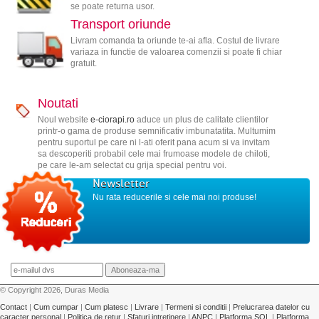
se poate returna usor.
Transport oriunde
Livram comanda ta oriunde te-ai afla. Costul de livrare
variaza in functie de valoarea comenzii si poate fi chiar
gratuit.
Noutati
Noul website
e-ciorapi.ro
aduce un plus de calitate clientilor
printr-o gama de produse semnificativ imbunatatita. Multumim
pentru suportul pe care ni l-ati oferit pana acum si va invitam
sa descoperiti probabil cele mai frumoase modele de chiloti,
pe care le-am selectat cu grija special pentru voi.
Newsletter
Nu rata reducerile si cele mai noi produse!
© Copyright 2026, Duras Media
Contact
|
Cum cumpar
|
Cum platesc
|
Livrare
|
Termeni si conditii
|
Prelucrarea datelor cu
caracter personal
|
Politica de retur
|
Sfaturi intretinere
|
ANPC
|
Platforma SOL
|
Platforma