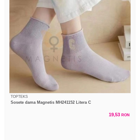
TOPTEKS
Sosete dama Magnetis MH241152 Litera C
19,53
RON