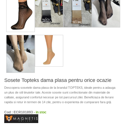
Sosete Topteks dama plasa pentru orice ocazie
Descopera sosetele dama plasa de la brandul TOPTEKS, ideale pentru a adauga
un plus de stil tinutelor tale. Aceste sosete sunt confectionate din materiale de
calitate, asigurand confortul necesar pe tot parcursul zilei. Beneficiaza de livrare
rapida si retur in termen de 14 zile, pentru o experienta de cumparare fara griji.
Cod : ECR101893 -
in stoc