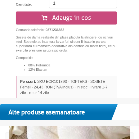
Cantitate:
Adauga in cos
Comanda telefonic:
0371236352
Sosete de dama realizate din plasa placuta la atingere, cu ochiuri
mici. Sosetele au intaritura la varfuri si sunt finisate in partea
superioara cu manseta decorativa din dantela cu motiv floral, ce nu
exercita presiune asupra piciorului.
Compozitie:
88% Poliamida
12% Elastan
Pe scurt:
SKU ECR101893 · TOPTEKS · SOSETE
Femei · 24,43 RON (TVA inclus) · In stoc · livrare 1-7
zile · retur 14 zile
Alte produse asemanatoare