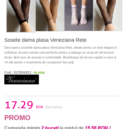
Sosete dama plasa Veneziana Rete
Descopera sosetele dama plasa Veneziana Rete, ideale pentru un look elegant si
sofisticat. Aceste sosete sunt perfecte pentru a adauga un strop de stil oricarei
tinute, fiind usor de asortat si confortabile. Beneficiaza de livrare rapida si retur in
14 zile pentru o experienta de cumparare fara griji.
Cod : ECR94451 -
in stoc
17.29
RON
(tva inclus)
PROMO
Comanda minim
2 bucati
la pretul de
15.56 RON /