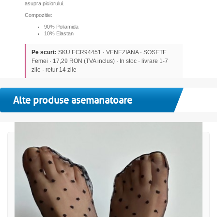
asupra piciorului.
Compozitie:
90% Poliamida
10% Elastan
Pe scurt:
SKU ECR94451 · VENEZIANA · SOSETE
Femei · 17,29 RON (TVA inclus) · In stoc · livrare 1-7
zile · retur 14 zile
Alte produse asemanatoare