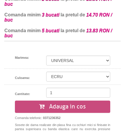
buc
Comanda minim
3 bucati
la pretul de
14.70 RON /
buc
Comanda minim
5 bucati
la pretul de
13.83 RON /
buc
Marimea:
Culoarea:
Cantitate:
Adauga in cos
Comanda telefonic:
0371236352
Sosete de dama realizate din plasa fina cu ochiuri mici si finisate in
partea superioara cu banda elastica care nu exercita presiune