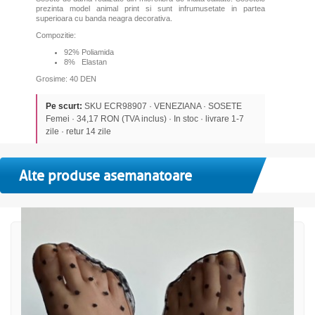
prezinta model animal print si sunt infrumusetate in partea
superioara cu banda neagra decorativa.
Compozitie:
92% Poliamida
8% Elastan
Grosime: 40 DEN
Pe scurt:
SKU ECR98907 · VENEZIANA · SOSETE
Femei · 34,17 RON (TVA inclus) · In stoc · livrare 1-7
zile · retur 14 zile
Alte produse asemanatoare