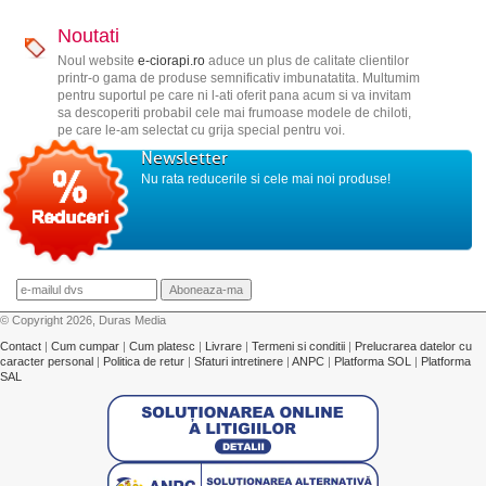
Noutati
Noul website
e-ciorapi.ro
aduce un plus de calitate clientilor
printr-o gama de produse semnificativ imbunatatita. Multumim
pentru suportul pe care ni l-ati oferit pana acum si va invitam
sa descoperiti probabil cele mai frumoase modele de chiloti,
pe care le-am selectat cu grija special pentru voi.
Newsletter
Nu rata reducerile si cele mai noi produse!
© Copyright 2026, Duras Media
Contact
|
Cum cumpar
|
Cum platesc
|
Livrare
|
Termeni si conditii
|
Prelucrarea datelor cu
caracter personal
|
Politica de retur
|
Sfaturi intretinere
|
ANPC
|
Platforma SOL
|
Platforma
SAL