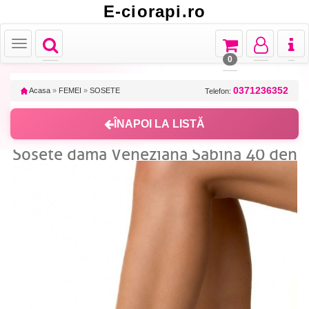
E-ciorapi.ro
Toggle
Toggle
Toggle
Toggl
Toggle
navigation
navigation
navigation
naviga
navigation
0
0371236352
Acasa
»
FEMEI
»
SOSETE
Telefon:
ÎNAPOI LA LISTĂ
Sosete dama Veneziana Sabina 40 den