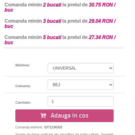
Comanda minim
2 bucati
la pretul de
30.75 RON /
buc
Comanda minim
3 bucati
la pretul de
29.04 RON /
buc
Comanda minim
5 bucati
la pretul de
27.34 RON /
buc
Marimea:
Culoarea:
Cantitate:
Adauga in cos
Comanda telefonic:
0371236352
Sosete de dama realizate din microfibra de inalta calitate. Sosetele