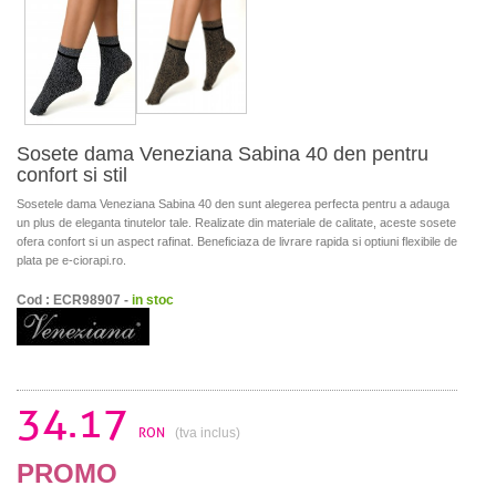
Sosete dama Veneziana Sabina 40 den pentru
confort si stil
Sosetele dama Veneziana Sabina 40 den sunt alegerea perfecta pentru a adauga
un plus de eleganta tinutelor tale. Realizate din materiale de calitate, aceste sosete
ofera confort si un aspect rafinat. Beneficiaza de livrare rapida si optiuni flexibile de
plata pe e-ciorapi.ro.
Cod : ECR98907 -
in stoc
34.17
RON
(tva inclus)
PROMO