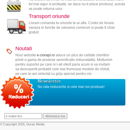
tot mai sigur si protejate, iar daca nu-ti place produsul, acesta
se poate returna usor.
Transport oriunde
Livram comanda ta oriunde te-ai afla. Costul de livrare
variaza in functie de valoarea comenzii si poate fi chiar
gratuit.
Noutati
Noul website
e-ciorapi.ro
aduce un plus de calitate clientilor
printr-o gama de produse semnificativ imbunatatita. Multumim
pentru suportul pe care ni l-ati oferit pana acum si va invitam
sa descoperiti probabil cele mai frumoase modele de chiloti,
pe care le-am selectat cu grija special pentru voi.
Newsletter
Nu rata reducerile si cele mai noi produse!
© Copyright 2026, Duras Media