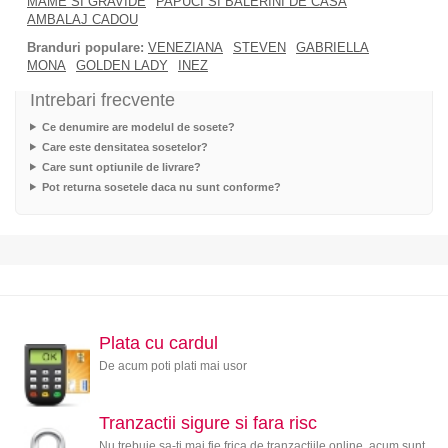
MAME SI GRAVIDE
PAPUCI SI BALERINI DE CASA
AMBALAJ CADOU
Branduri populare:
VENEZIANA
STEVEN
GABRIELLA
MONA
GOLDEN LADY
INEZ
Intrebari frecvente
Ce denumire are modelul de sosete?
Care este densitatea sosetelor?
Care sunt optiunile de livrare?
Pot returna sosetele daca nu sunt conforme?
Plata cu cardul
De acum poti plati mai usor
Tranzactii sigure si fara risc
Nu trebuie sa-ti mai fie frica de tranzactiile online, acum sunt