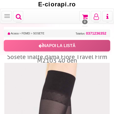
E-ciorapi.ro
Toggle
Toggle
Toggle
Toggl
Toggle
navigation
navigation
navigation
naviga
navigation
0
0371236352
Acasa
»
FEMEI
»
SOSETE
Telefon:
ÎNAPOI LA LISTĂ
Sosete inalte dama Fiore Travel Firm
M2103 40 den