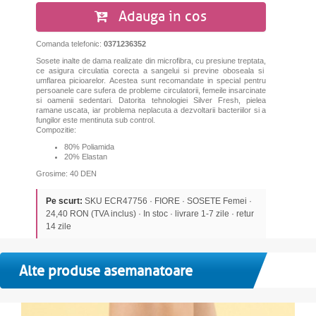
Adauga in cos
Comanda telefonic:
0371236352
Sosete inalte de dama realizate din microfibra,
cu presiune treptata,
ce asigura circulatia corecta a sangelui si previne oboseala si
umflarea picioarelor
. Acestea sunt recomandate in special pentru
persoanele care sufera de probleme circulatorii, femeile insarcinate
si oamenii sedentari.
Datorita tehnologiei Silver Fresh, pielea
ramane uscata, iar problema neplacuta a dezvoltarii bacteriilor si a
fungilor este mentinuta sub control.
Compozitie:
80% Poliamida
20% Elastan
Grosime: 40 DEN
Pe scurt:
SKU ECR47756 · FIORE · SOSETE Femei ·
24,40 RON (TVA inclus) · In stoc · livrare 1-7 zile · retur
14 zile
Alte produse asemanatoare