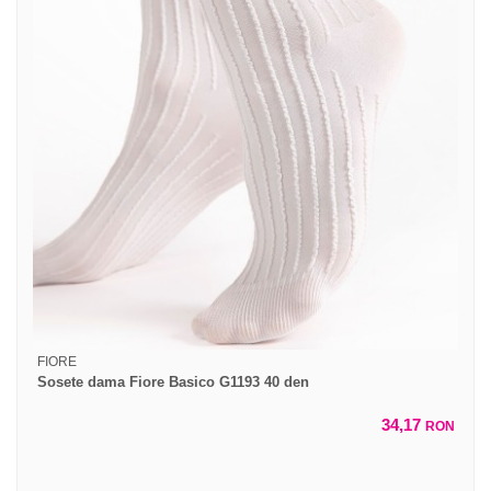
FIORE
Sosete dama Fiore Basico G1193 40 den
34,17
RON