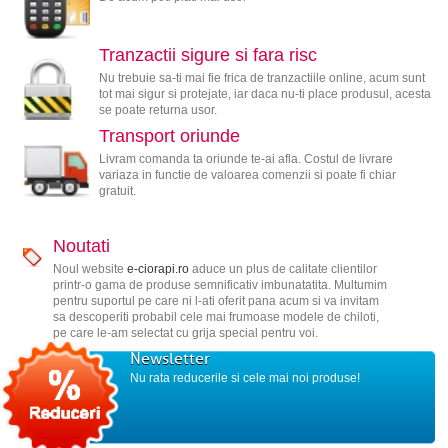
Tranzactii sigure si fara risc
Nu trebuie sa-ti mai fie frica de tranzactiile online, acum sunt
tot mai sigur si protejate, iar daca nu-ti place produsul, acesta
se poate returna usor.
Transport oriunde
Livram comanda ta oriunde te-ai afla. Costul de livrare
variaza in functie de valoarea comenzii si poate fi chiar
gratuit.
Noutati
Noul website
e-ciorapi.ro
aduce un plus de calitate clientilor
printr-o gama de produse semnificativ imbunatatita. Multumim
pentru suportul pe care ni l-ati oferit pana acum si va invitam
sa descoperiti probabil cele mai frumoase modele de chiloti,
pe care le-am selectat cu grija special pentru voi.
Newsletter
Nu rata reducerile si cele mai noi produse!