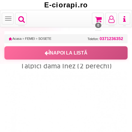
E-ciorapi.ro
Toggle
Toggle
Toggle
Toggl
Toggle
navigation
navigation
navigation
naviga
navigation
0
0371236352
Acasa
»
FEMEI
»
SOSETE
Telefon:
ÎNAPOI LA LISTĂ
Talpici dama Inez (2 perechi)