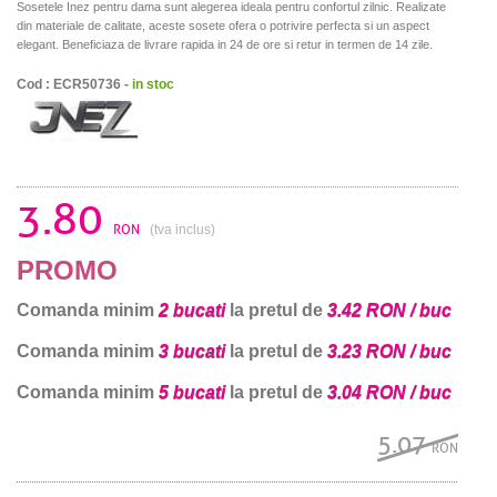
Sosetele Inez pentru dama sunt alegerea ideala pentru confortul zilnic. Realizate
din materiale de calitate, aceste sosete ofera o potrivire perfecta si un aspect
elegant. Beneficiaza de livrare rapida in 24 de ore si retur in termen de 14 zile.
Cod : ECR50736 -
in stoc
3.80
RON
(tva inclus)
PROMO
Comanda minim
2 bucati
la pretul de
3.42 RON / buc
Comanda minim
3 bucati
la pretul de
3.23 RON / buc
Comanda minim
5 bucati
la pretul de
3.04 RON / buc
5.07
RON