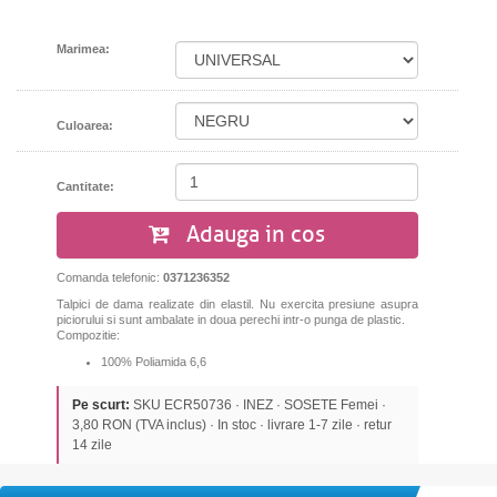
Marimea:
Culoarea:
Cantitate:
Adauga in cos
Comanda telefonic:
0371236352
Talpici de dama realizate din elastil. Nu exercita presiune asupra
piciorului si sunt ambalate in doua perechi intr-o punga de plastic.
Compozitie:
100% Poliamida 6,6
Pe scurt:
SKU ECR50736 · INEZ · SOSETE Femei ·
3,80 RON (TVA inclus) · In stoc · livrare 1-7 zile · retur
14 zile