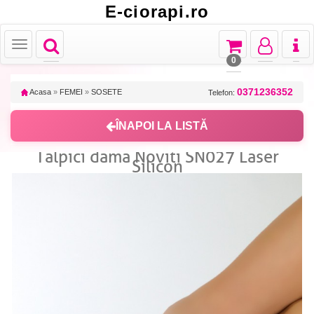
E-ciorapi.ro
Toggle
Toggle
Toggle
Toggl
Toggle
navigation
navigation
navigation
naviga
navigation
0
0371236352
Acasa
»
FEMEI
»
SOSETE
Telefon:
ÎNAPOI LA LISTĂ
Talpici dama Noviti SN027 Laser
Silicon