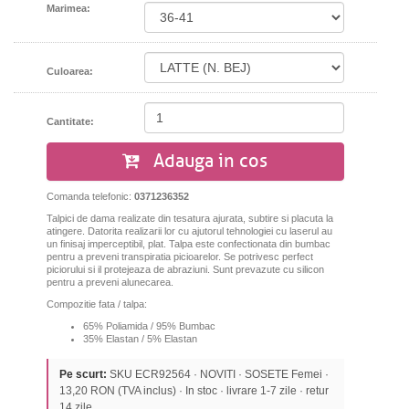
Marimea:
Culoarea:
Cantitate:
Adauga in cos
Comanda telefonic:
0371236352
Talpici de dama realizate din tesatura ajurata, subtire si placuta la
atingere. Datorita realizarii lor cu ajutorul tehnologiei cu laserul au
un finisaj imperceptibil, plat. Talpa este confectionata din bumbac
pentru a preveni transpiratia picioarelor. Se potrivesc perfect
piciorului si il protejeaza de abraziuni.
Sunt prevazute cu silicon
pentru a preveni alunecarea.
Compozitie fata / talpa:
65% Poliamida / 95% Bumbac
35% Elastan / 5% Elastan
Pe scurt:
SKU ECR92564 · NOVITI · SOSETE Femei ·
13,20 RON (TVA inclus) · In stoc · livrare 1-7 zile · retur
14 zile