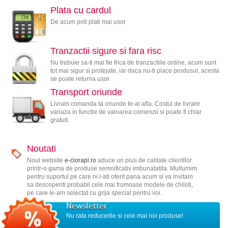
Plata cu cardul
De acum poti plati mai usor
Tranzactii sigure si fara risc
Nu trebuie sa-ti mai fie frica de tranzactiile online, acum sunt
tot mai sigur si protejate, iar daca nu-ti place produsul, acesta
se poate returna usor.
Transport oriunde
Livram comanda ta oriunde te-ai afla. Costul de livrare
variaza in functie de valoarea comenzii si poate fi chiar
gratuit.
Noutati
Noul website
e-ciorapi.ro
aduce un plus de calitate clientilor
printr-o gama de produse semnificativ imbunatatita. Multumim
pentru suportul pe care ni l-ati oferit pana acum si va invitam
sa descoperiti probabil cele mai frumoase modele de chiloti,
pe care le-am selectat cu grija special pentru voi.
Newsletter
Nu rata reducerile si cele mai noi produse!