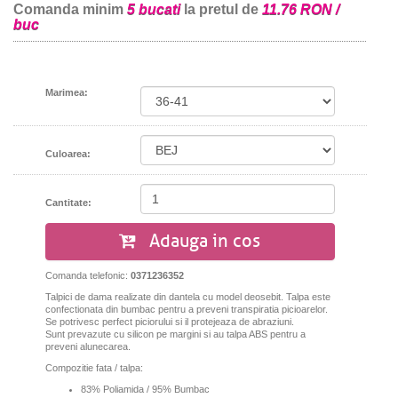
Comanda minim
5 bucati
la pretul de
11.76 RON /
buc
Marimea:
Culoarea:
Cantitate:
Adauga in cos
Comanda telefonic:
0371236352
Talpici de dama realizate din dantela cu model deosebit. Talpa este
confectionata din bumbac pentru a preveni transpiratia picioarelor.
Se potrivesc perfect piciorului si il protejeaza de abraziuni.
Sunt prevazute cu silicon pe margini si au talpa ABS pentru a
preveni alunecarea.
Compozitie fata / talpa:
83% Poliamida / 95% Bumbac