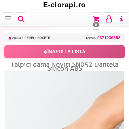
E-ciorapi.ro
Toggle
Toggle
Toggle
Toggl
Toggle
navigation
navigation
navigation
naviga
navigation
0
0371236352
Acasa
»
FEMEI
»
SOSETE
Telefon:
ÎNAPOI LA LISTĂ
Talpici dama Noviti SN052 Dantela
Silicon ABS