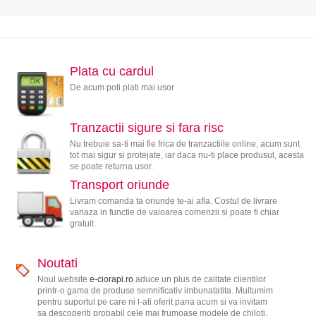
Plata cu cardul
De acum poti plati mai usor
Tranzactii sigure si fara risc
Nu trebuie sa-ti mai fie frica de tranzactiile online, acum sunt
tot mai sigur si protejate, iar daca nu-ti place produsul, acesta
se poate returna usor.
Transport oriunde
Livram comanda ta oriunde te-ai afla. Costul de livrare
variaza in functie de valoarea comenzii si poate fi chiar
gratuit.
Noutati
Noul website
e-ciorapi.ro
aduce un plus de calitate clientilor
printr-o gama de produse semnificativ imbunatatita. Multumim
pentru suportul pe care ni l-ati oferit pana acum si va invitam
sa descoperiti probabil cele mai frumoase modele de chiloti,