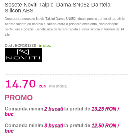
Sosete Noviti Talpici Dama SN052 Dantela
Silicon ABS
Descopera sosetele Noviti Talpici Dama SN052, ideale pentru confortul tau zilnic.
Aceste sosete cu dantela si silicon ofera o prindere excelenta, fiind perfecte
pentru orice ocazie. Beneficiaza de livrare rapida si retur simplu in termen de 14
zile.
Cod : ECR101238 -
in stoc
14.70
RON
(tva inclus)
PROMO
Comanda minim
2 bucati
la pretul de
13.23 RON /
buc
Comanda minim
3 bucati
la pretul de
12.50 RON /
buc