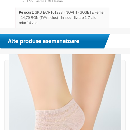
17% Elastan / 5% Elastan
Pe scurt:
SKU ECR101238 · NOVITI · SOSETE Femei
· 14,70 RON (TVA inclus) · In stoc · livrare 1-7 zile ·
retur 14 zile
Alte produse asemanatoare