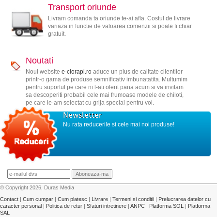
Transport oriunde
Livram comanda ta oriunde te-ai afla. Costul de livrare
variaza in functie de valoarea comenzii si poate fi chiar
gratuit.
Noutati
Noul website
e-ciorapi.ro
aduce un plus de calitate clientilor
printr-o gama de produse semnificativ imbunatatita. Multumim
pentru suportul pe care ni l-ati oferit pana acum si va invitam
sa descoperiti probabil cele mai frumoase modele de chiloti,
pe care le-am selectat cu grija special pentru voi.
Newsletter
Nu rata reducerile si cele mai noi produse!
© Copyright 2026, Duras Media
Contact
|
Cum cumpar
|
Cum platesc
|
Livrare
|
Termeni si conditii
|
Prelucrarea datelor cu
caracter personal
|
Politica de retur
|
Sfaturi intretinere
|
ANPC
|
Platforma SOL
|
Platforma
SAL