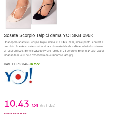
Sosete Scorpio Talpici dama YO! SKB-096K
Descopera sosetele Scorpio Talpici dama YO! SKB-096K, ideale pentru confortul
tau zilnic. Aceste sosete sunt fabricate din materiale de calitate, oferind sustinere
si respirabilitate. Beneficiaza de livrare rapida in 24 de ore si retur in 14 zile, astfel
incat sa te bucuri de o experienta de cumparare fara griji.
Cod : ECR86846 -
in stoc
10.43
RON
(tva inclus)