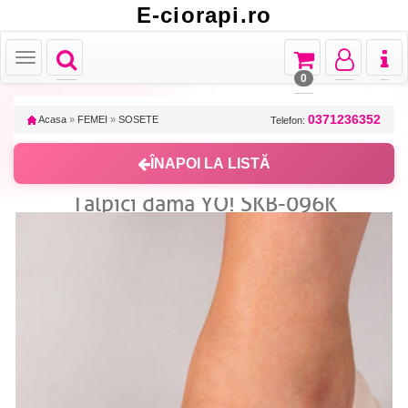
E-ciorapi.ro
Toggle
Toggle
Toggle
Toggl
Toggle
navigation
navigation
navigation
naviga
navigation
0
0371236352
Acasa
»
FEMEI
»
SOSETE
Telefon:
ÎNAPOI LA LISTĂ
Talpici dama YO! SKB-096K