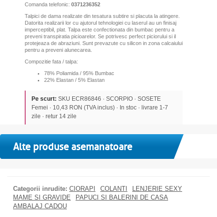
Comanda telefonic:
0371236352
Talpici de dama realizate din tesatura subtire si placuta la atingere.
Datorita realizarii lor cu ajutorul tehnologiei cu laserul au un finisaj
imperceptibil, plat. Talpa este confectionata din bumbac pentru a
preveni transpiratia picioarelor. Se potrivesc perfect piciorului si il
protejeaza de abraziuni.
Sunt prevazute cu silicon in zona calcaiului
pentru a preveni alunecarea.
Compozitie fata / talpa:
78% Poliamida / 95% Bumbac
22% Elastan / 5% Elastan
Pe scurt:
SKU ECR86846 · SCORPIO · SOSETE
Femei · 10,43 RON (TVA inclus) · In stoc · livrare 1-7
zile · retur 14 zile
Alte produse asemanatoare
Categorii inrudite:
CIORAPI
COLANTI
LENJERIE SEXY
MAME SI GRAVIDE
PAPUCI SI BALERINI DE CASA
AMBALAJ CADOU