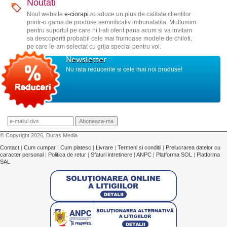
Noutati
Noul website
e-ciorapi.ro
aduce un plus de calitate clientilor
printr-o gama de produse semnificativ imbunatatita. Multumim
pentru suportul pe care ni l-ati oferit pana acum si va invitam
sa descoperiti probabil cele mai frumoase modele de chiloti,
pe care le-am selectat cu grija special pentru voi.
Newsletter
Nu rata reducerile si cele mai noi produse!
© Copyright 2026, Duras Media
Contact
|
Cum cumpar
|
Cum platesc
|
Livrare
|
Termeni si conditii
|
Prelucrarea datelor cu
caracter personal
|
Politica de retur
|
Sfaturi intretinere
|
ANPC
|
Platforma SOL
|
Platforma
SAL