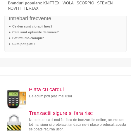
Branduri populare:
KNITTEX
WOLA
SCORPIO
STEVEN
NOVITI
TERJAX
Intrebari frecvente
Ce den sunt ciorapii Inez?
Care sunt optiunile de livrare?
Pot returna ciorapii?
Cum pot plati?
Plata cu cardul
De acum poti plati mai usor
Tranzactii sigure si fara risc
Nu trebuie sa-ti mai fie frica de tranzactiile online, acum sunt
tot mai sigur si protejate, iar daca nu-ti place produsul, acesta
se poate returna usor.