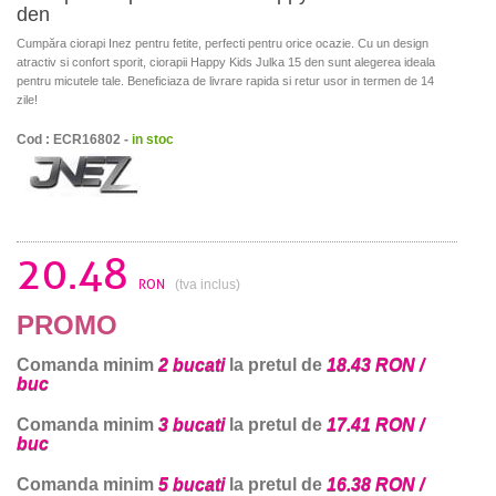
den
Cumpăra ciorapi Inez pentru fetite, perfecti pentru orice ocazie. Cu un design
atractiv si confort sporit, ciorapii Happy Kids Julka 15 den sunt alegerea ideala
pentru micutele tale. Beneficiaza de livrare rapida si retur usor in termen de 14
zile!
Cod : ECR16802 -
in stoc
20.48
RON
(tva inclus)
PROMO
Comanda minim
2 bucati
la pretul de
18.43 RON /
buc
Comanda minim
3 bucati
la pretul de
17.41 RON /
buc
Comanda minim
5 bucati
la pretul de
16.38 RON /