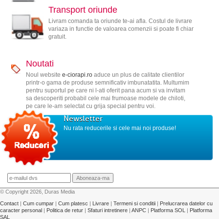
Transport oriunde
Livram comanda ta oriunde te-ai afla. Costul de livrare
variaza in functie de valoarea comenzii si poate fi chiar
gratuit.
Noutati
Noul website
e-ciorapi.ro
aduce un plus de calitate clientilor
printr-o gama de produse semnificativ imbunatatita. Multumim
pentru suportul pe care ni l-ati oferit pana acum si va invitam
sa descoperiti probabil cele mai frumoase modele de chiloti,
pe care le-am selectat cu grija special pentru voi.
Newsletter
Nu rata reducerile si cele mai noi produse!
© Copyright 2026, Duras Media
Contact
|
Cum cumpar
|
Cum platesc
|
Livrare
|
Termeni si conditii
|
Prelucrarea datelor cu
caracter personal
|
Politica de retur
|
Sfaturi intretinere
|
ANPC
|
Platforma SOL
|
Platforma
SAL