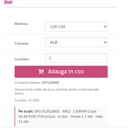
buc
Marimea:
Culoarea:
Cantitate:
Adauga in cos
Comanda telefonic:
0371236352
Dresuri pentru fetite din lycra, perfecte pentru ocazii speciale,
festive.
Grosime: 15 DEN
Pe scurt:
SKU ECR16802 · INEZ · CIORAPI Copii ·
20,48 RON (TVA inclus) · In stoc · livrare 1-7 zile · retur
14 zile