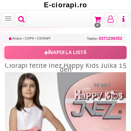
E-ciorapi.ro
Toggle
Toggle
Toggle
Toggl
Toggle
navigation
navigation
navigation
naviga
navigation
0
0371236352
Acasa
»
COPII
»
CIORAPI
Telefon:
ÎNAPOI LA LISTĂ
Ciorapi fetite Inez Happy Kids Julka 15
den