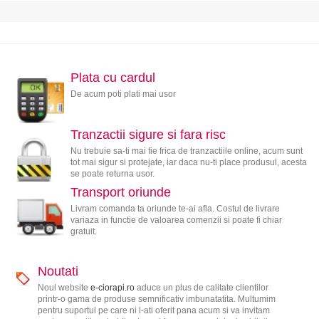
Plata cu cardul
De acum poti plati mai usor
Tranzactii sigure si fara risc
Nu trebuie sa-ti mai fie frica de tranzactiile online, acum sunt
tot mai sigur si protejate, iar daca nu-ti place produsul, acesta
se poate returna usor.
Transport oriunde
Livram comanda ta oriunde te-ai afla. Costul de livrare
variaza in functie de valoarea comenzii si poate fi chiar
gratuit.
Noutati
Noul website
e-ciorapi.ro
aduce un plus de calitate clientilor
printr-o gama de produse semnificativ imbunatatita. Multumim
pentru suportul pe care ni l-ati oferit pana acum si va invitam