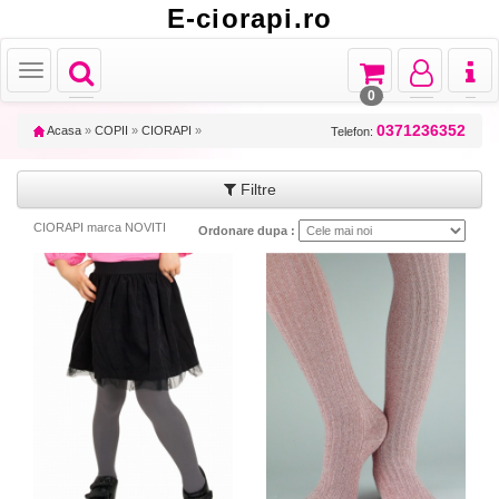
E-ciorapi.ro
Toggle
Toggle
Toggle
Toggl
Toggle
navigation
navigation
navigation
naviga
navigation
0
0371236352
Acasa
»
COPII
»
CIORAPI
»
Telefon:
Filtre
CIORAPI marca NOVITI
Ordonare dupa :