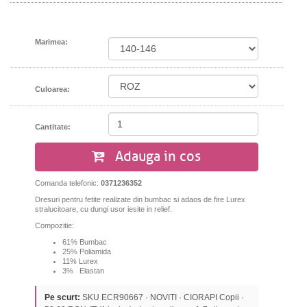
Marimea:
Culoarea:
Cantitate:
Adauga in cos
Comanda telefonic:
0371236352
Dresuri pentru fetite realizate din bumbac si adaos de fire Lurex
stralucitoare, cu dungi usor iesite in relief.
Compozitie:
61% Bumbac
25% Poliamida
11% Lurex
3% Elastan
Pe scurt:
SKU ECR90667 · NOVITI · CIORAPI Copii ·