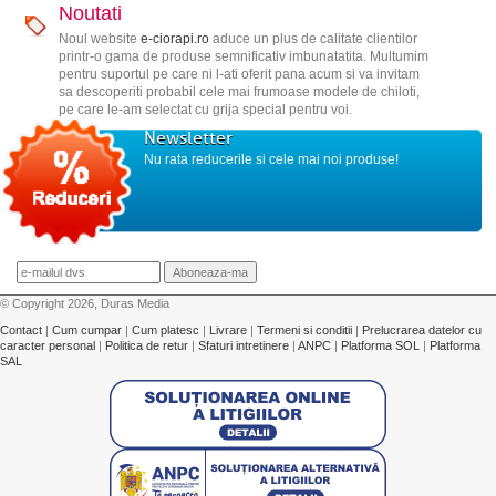
Noutati
Noul website
e-ciorapi.ro
aduce un plus de calitate clientilor
printr-o gama de produse semnificativ imbunatatita. Multumim
pentru suportul pe care ni l-ati oferit pana acum si va invitam
sa descoperiti probabil cele mai frumoase modele de chiloti,
pe care le-am selectat cu grija special pentru voi.
Newsletter
Nu rata reducerile si cele mai noi produse!
© Copyright 2026, Duras Media
Contact
|
Cum cumpar
|
Cum platesc
|
Livrare
|
Termeni si conditii
|
Prelucrarea datelor cu
caracter personal
|
Politica de retur
|
Sfaturi intretinere
|
ANPC
|
Platforma SOL
|
Platforma
SAL