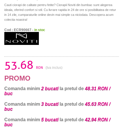
Cauti ciorapi de calitate pentru fetite? Ciorapii Noviti din bumbac sunt alegerea
ideala, oferind confort si stil. Cu livrare rapida in 24 de ore si posibilitatea de retur
in 14 zile, cumparaturile online devin mai simple ca niciodata. Descopera acum
colectia noastra!
Cod : ECR90667 -
in stoc
53.68
RON
(tva inclus)
PROMO
Comanda minim
2 bucati
la pretul de
48.31 RON /
buc
Comanda minim
3 bucati
la pretul de
45.63 RON /
buc
Comanda minim
5 bucati
la pretul de
42.94 RON /
buc