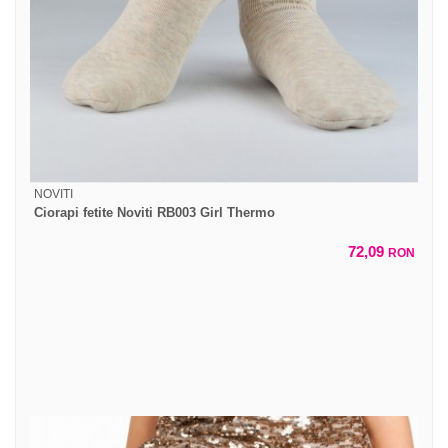
NOVITI
Ciorapi fetite Noviti RB003 Girl Thermo
72,09
RON