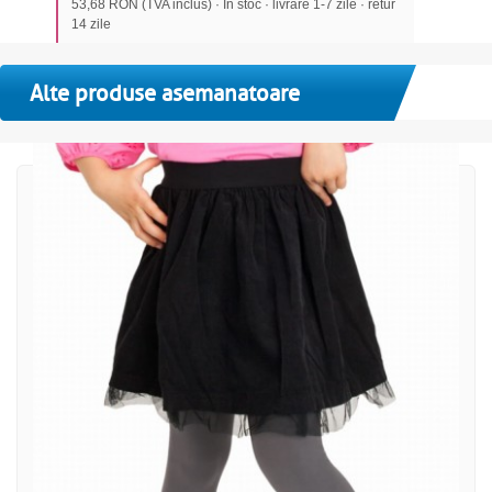
53,68 RON (TVA inclus) · In stoc · livrare 1-7 zile · retur
14 zile
Alte produse asemanatoare