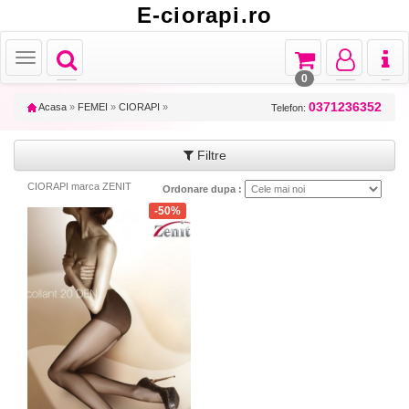
E-ciorapi.ro
Toggle
Toggle
Toggle
Toggl
Toggle
navigation
navigation
navigation
naviga
navigation
0
0371236352
Acasa
»
FEMEI
»
CIORAPI
»
Telefon:
Filtre
CIORAPI marca ZENIT
Ordonare dupa :
-50%