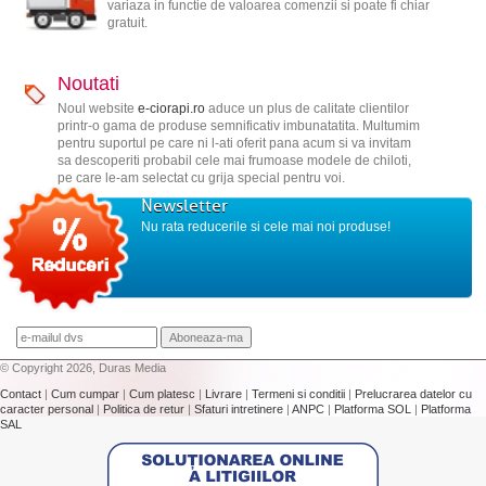
variaza in functie de valoarea comenzii si poate fi chiar
gratuit.
Noutati
Noul website
e-ciorapi.ro
aduce un plus de calitate clientilor
printr-o gama de produse semnificativ imbunatatita. Multumim
pentru suportul pe care ni l-ati oferit pana acum si va invitam
sa descoperiti probabil cele mai frumoase modele de chiloti,
pe care le-am selectat cu grija special pentru voi.
Newsletter
Nu rata reducerile si cele mai noi produse!
© Copyright 2026, Duras Media
Contact
|
Cum cumpar
|
Cum platesc
|
Livrare
|
Termeni si conditii
|
Prelucrarea datelor cu
caracter personal
|
Politica de retur
|
Sfaturi intretinere
|
ANPC
|
Platforma SOL
|
Platforma
SAL