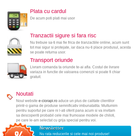
Plata cu cardul
De acum poti plati mai usor
Tranzactii sigure si fara risc
Nu trebuie sa-ti mai fie frica de tranzactiile online, acum sunt
tot mai sigur si protejate, iar daca nu-ti place produsul, acesta
se poate returna usor.
Transport oriunde
Livram comanda ta oriunde te-ai afla. Costul de livrare
variaza in functie de valoarea comenzii si poate fi chiar
gratuit.
Noutati
Noul website
e-ciorapi.ro
aduce un plus de calitate clientilor
printr-o gama de produse semnificativ imbunatatita. Multumim
pentru suportul pe care ni l-ati oferit pana acum si va invitam
sa descoperiti probabil cele mai frumoase modele de chiloti,
pe care le-am selectat cu grija special pentru voi.
Newsletter
Nu rata reducerile si cele mai noi produse!