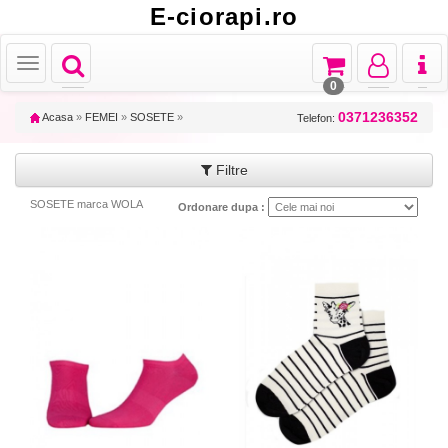
E-ciorapi.ro
Toggle
Toggle
Toggle
Toggl
Toggle
navigation
navigation
navigation
naviga
navigation
0
0371236352
Acasa
»
FEMEI
»
SOSETE
»
Telefon:
Filtre
SOSETE marca WOLA
Ordonare dupa :