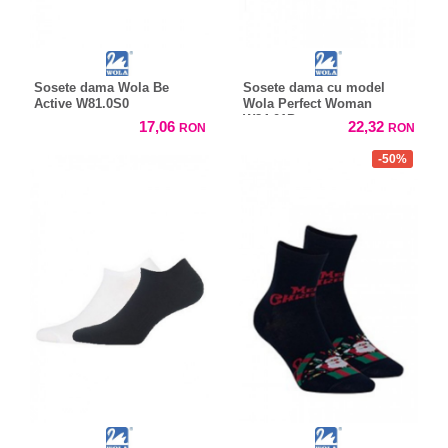
Sosete dama Wola Be
Sosete dama cu model
Active W81.0S0
Wola Perfect Woman
W84.01P
17,06
22,32
RON
RON
-50%