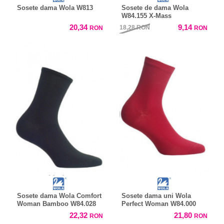
Sosete dama Wola W813
Sosete de dama Wola
W84.155 X-Mass
20,34
9,14
18,28
RON
RON
RON
Sosete dama Wola Comfort
Sosete dama uni Wola
Woman Bamboo W84.028
Perfect Woman W84.000
22,32
21,80
RON
RON