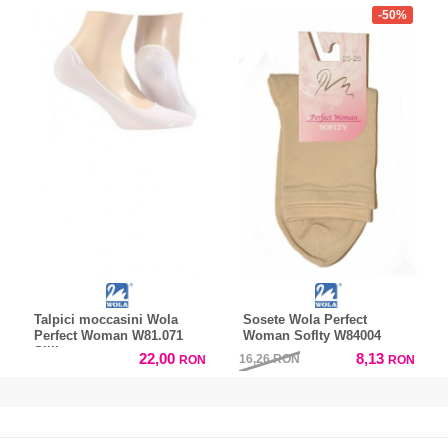
-50%
Talpici moccasini Wola
Sosete Wola Perfect
Perfect Woman W81.071
Woman Soflty W84004
Silikon
22,00
8,13
16,26
RON
RON
RON