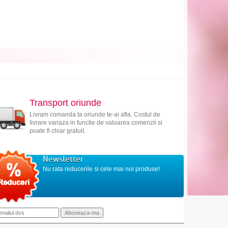
Transport oriunde
Livram comanda ta oriunde te-ai afla. Costul de
livrare variaza in functie de valoarea comenzii si
poate fi chiar gratuit.
Newsletter
Nu rata reducerile si cele mai noi produse!