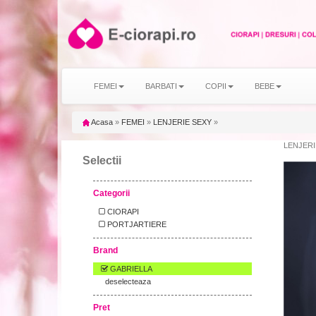
FEMEI
BARBATI
COPII
BEBE
Acasa
»
FEMEI
»
LENJERIE SEXY
»
LENJERI
Selectii
Categorii
CIORAPI
PORTJARTIERE
Brand
GABRIELLA
deselecteaza
Pret