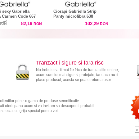
i sexy Gabriella
Ciorapi Gabriella Strip
a Carmen Code 667
Panty microfibra 638
82,19
102,29
RON
RON
RON
Tranzactii sigure si fara risc
Nu trebuie sa-ti mai fie frica de tranzactiile online,
acum sunt tot mai sigur si protejate, iar daca nu-ti
place produsul, acesta se poate returna usor.
clientilor printr-o gama de produse semnificativ
ati oferit pana acum si va invitam sa descoperiti probabil
electat cu grija special pentru voi.