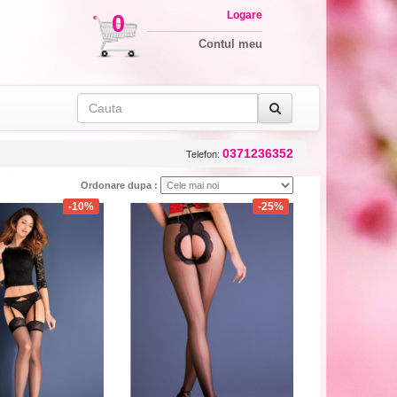
Logare
0
Contul meu
0371236352
Telefon:
Ordonare dupa :
-10%
-25%