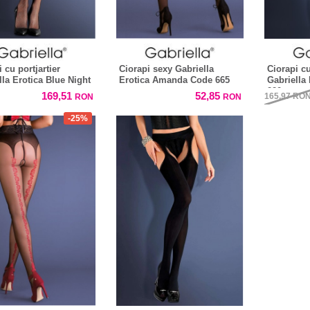
 cu portjartier
Ciorapi sexy Gabriella
Ciorapi cu
lla Erotica Blue Night
Erotica Amanda Code 665
Gabriella
220
169,51
52,85
165,97
RO
RON
RON
-25%