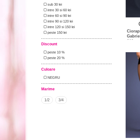
sub 30 lei
intre 30 si 60 lei
intre 60 si 90 lei
intre 90 si 120 lei
intre 120 si 150 lei
Ciorapi
peste 150 lei
Gabrie
219
Discount
peste 10 %
peste 20 %
Culoare
NEGRU
Marime
1/2
3/4