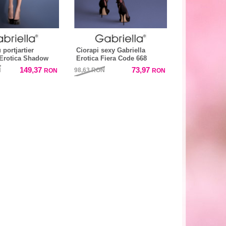
 portjartier
Ciorapi sexy Gabriella
 Erotica Shadow
Erotica Fiera Code 668
149,37
73,97
N
98,63
RON
RON
RON