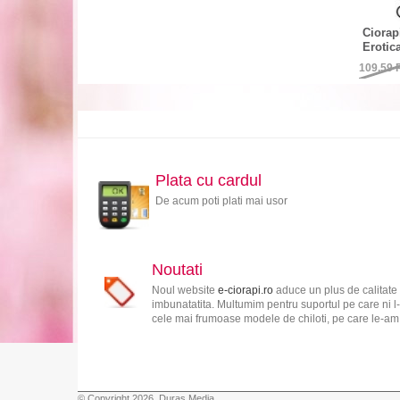
Ciorap
Erotic
109,59
Plata cu cardul
De acum poti plati mai usor
Noutati
Noul website
e-ciorapi.ro
aduce un plus de calitate 
imbunatatita. Multumim pentru suportul pe care ni l-
cele mai frumoase modele de chiloti, pe care le-am s
© Copyright 2026, Duras Media