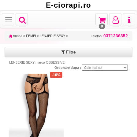
E-ciorapi.ro
Toggle
Toggle
Toggle
Toggl
Toggle
navigation
navigation
navigation
naviga
navigation
0
0371236352
Acasa
»
FEMEI
»
LENJERIE SEXY
»
Telefon:
Filtre
LENJERIE SEXY marca OBSESSIVE
Ordonare dupa :
-10%