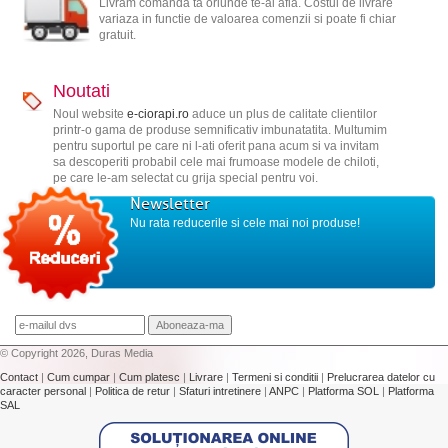
Livram comanda ta oriunde te-ai afla. Costul de livrare
variaza in functie de valoarea comenzii si poate fi chiar
gratuit.
Noutati
Noul website
e-ciorapi.ro
aduce un plus de calitate clientilor
printr-o gama de produse semnificativ imbunatatita. Multumim
pentru suportul pe care ni l-ati oferit pana acum si va invitam
sa descoperiti probabil cele mai frumoase modele de chiloti,
pe care le-am selectat cu grija special pentru voi.
Newsletter
Nu rata reducerile si cele mai noi produse!
© Copyright 2026, Duras Media
Contact
|
Cum cumpar
|
Cum platesc
|
Livrare
|
Termeni si conditii
|
Prelucrarea datelor cu
caracter personal
|
Politica de retur
|
Sfaturi intretinere
|
ANPC
|
Platforma SOL
|
Platforma
SAL