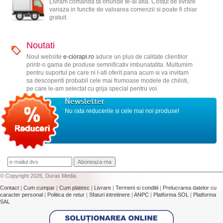
Livram comanda ta oriunde te-ai afla. Costul de livrare
variaza in functie de valoarea comenzii si poate fi chiar
gratuit.
Noutati
Noul website
e-ciorapi.ro
aduce un plus de calitate clientilor
printr-o gama de produse semnificativ imbunatatita. Multumim
pentru suportul pe care ni l-ati oferit pana acum si va invitam
sa descoperiti probabil cele mai frumoase modele de chiloti,
pe care le-am selectat cu grija special pentru voi.
Newsletter
Nu rata reducerile si cele mai noi produse!
© Copyright 2026, Duras Media
Contact
|
Cum cumpar
|
Cum platesc
|
Livrare
|
Termeni si conditii
|
Prelucrarea datelor cu
caracter personal
|
Politica de retur
|
Sfaturi intretinere
|
ANPC
|
Platforma SOL
|
Platforma
SAL