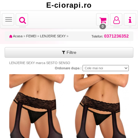
E-ciorapi.ro
Toggle
Toggle
Toggle
Toggl
Toggle
navigation
navigation
navigation
naviga
navigation
0
0371236352
Acasa
»
FEMEI
»
LENJERIE SEXY
»
Telefon:
Filtre
LENJERIE SEXY marca SESTO SENSO
Ordonare dupa :