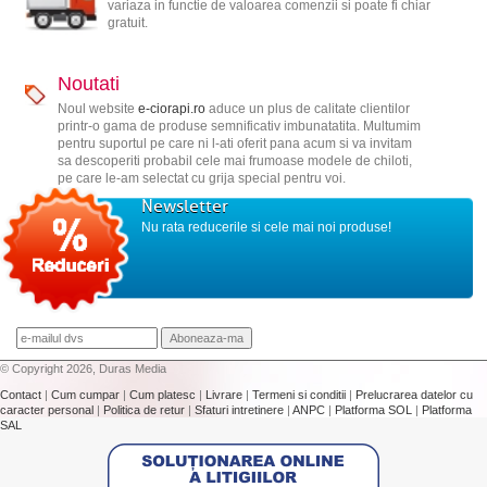
variaza in functie de valoarea comenzii si poate fi chiar
gratuit.
Noutati
Noul website
e-ciorapi.ro
aduce un plus de calitate clientilor
printr-o gama de produse semnificativ imbunatatita. Multumim
pentru suportul pe care ni l-ati oferit pana acum si va invitam
sa descoperiti probabil cele mai frumoase modele de chiloti,
pe care le-am selectat cu grija special pentru voi.
Newsletter
Nu rata reducerile si cele mai noi produse!
© Copyright 2026, Duras Media
Contact
|
Cum cumpar
|
Cum platesc
|
Livrare
|
Termeni si conditii
|
Prelucrarea datelor cu
caracter personal
|
Politica de retur
|
Sfaturi intretinere
|
ANPC
|
Platforma SOL
|
Platforma
SAL