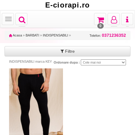
E-ciorapi.ro
Toggle
Toggle
Toggle
Toggl
Toggle
navigation
navigation
navigation
naviga
navigation
0
0371236352
Acasa
»
BARBATI
»
INDISPENSABILI
»
Telefon:
Filtre
INDISPENSABILI marca KEY
Ordonare dupa :