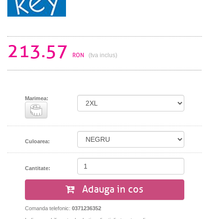
213.57
RON
(tva inclus)
Marimea:
Culoarea:
Cantitate:
Adauga in cos
Comanda telefonic:
0371236352