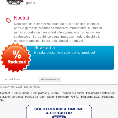
gratuit.
Noutati
Noul website
e-ciorapi.ro
aduce un plus de calitate clientilor
printr-o gama de produse semnificativ imbunatatita. Multumim
pentru suportul pe care ni l-ati oferit pana acum si va invitam
sa descoperiti probabil cele mai frumoase modele de chiloti,
pe care le-am selectat cu grija special pentru voi.
Newsletter
Nu rata reducerile si cele mai noi produse!
© Copyright 2026, Duras Media
Contact
|
Cum cumpar
|
Cum platesc
|
Livrare
|
Termeni si conditii
|
Prelucrarea datelor cu
caracter personal
|
Politica de retur
|
Sfaturi intretinere
|
ANPC
|
Platforma SOL
|
Platforma
SAL