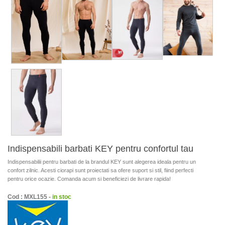
Indispensabili barbati KEY pentru confortul tau
Indispensabilii pentru barbati de la brandul KEY sunt alegerea ideala pentru un
confort zilnic. Acesti ciorapi sunt proiectati sa ofere suport si stil, fiind perfecti
pentru orice ocazie. Comanda acum si beneficiezi de livrare rapida!
Cod : MXL155 -
in stoc