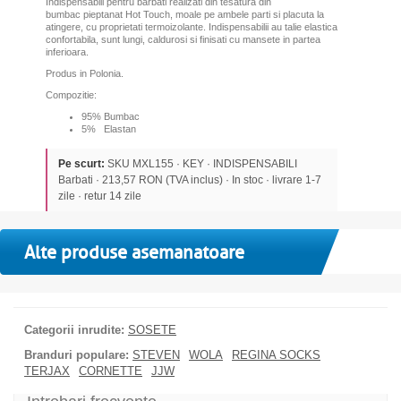
Indispensabili pentru barbati realizati din tesatura din
bumbac pieptanat Hot Touch, moale pe ambele parti si placuta la
atingere, cu proprietati termoizolante. Indispensabilii
au talie elastica
confortabila,
sunt lungi, caldurosi si finisati cu mansete in partea
inferioara.
Produs in Polonia.
Compozitie:
95% Bumbac
5% Elastan
Pe scurt:
SKU MXL155 · KEY · INDISPENSABILI
Barbati · 213,57 RON (TVA inclus) · In stoc · livrare 1-7
zile · retur 14 zile
Alte produse asemanatoare
Categorii inrudite:
SOSETE
Branduri populare:
STEVEN
WOLA
REGINA SOCKS
TERJAX
CORNETTE
JJW