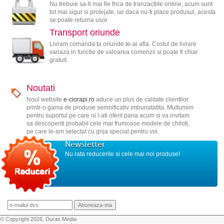
Nu trebuie sa-ti mai fie frica de tranzactiile online, acum sunt
tot mai sigur si protejate, iar daca nu-ti place produsul, acesta
se poate returna usor.
Transport oriunde
Livram comanda ta oriunde te-ai afla. Costul de livrare
variaza in functie de valoarea comenzii si poate fi chiar
gratuit.
Noutati
Noul website
e-ciorapi.ro
aduce un plus de calitate clientilor
printr-o gama de produse semnificativ imbunatatita. Multumim
pentru suportul pe care ni l-ati oferit pana acum si va invitam
sa descoperiti probabil cele mai frumoase modele de chiloti,
pe care le-am selectat cu grija special pentru voi.
Newsletter
Nu rata reducerile si cele mai noi produse!
© Copyright 2026, Duras Media