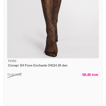
FIORE
Ciorapi 3/4 Fiore Enchante O4114 20 den
56,40
70,50
RON
RON