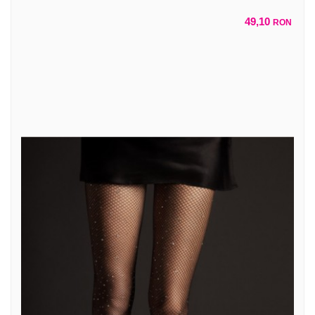
49,10
RON