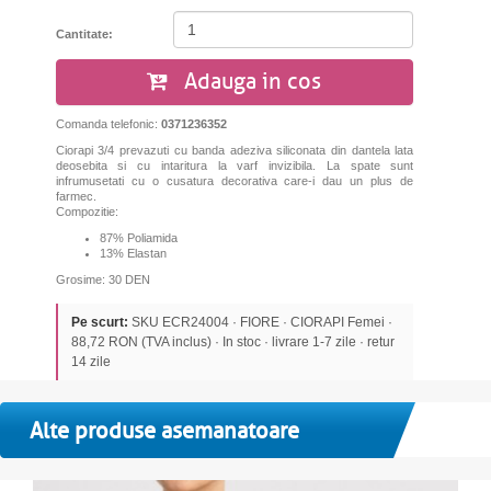
Cantitate:
Adauga in cos
Comanda telefonic:
0371236352
Ciorapi 3/4 prevazuti cu banda adeziva siliconata din dantela lata
deosebita si cu intaritura la varf invizibila. La spate sunt
infrumusetati cu o cusatura decorativa care-i dau un plus de
farmec.
Compozitie:
87% Poliamida
13% Elastan
Grosime: 30 DEN
Pe scurt:
SKU ECR24004 · FIORE · CIORAPI Femei ·
88,72 RON (TVA inclus) · In stoc · livrare 1-7 zile · retur
14 zile
Alte produse asemanatoare