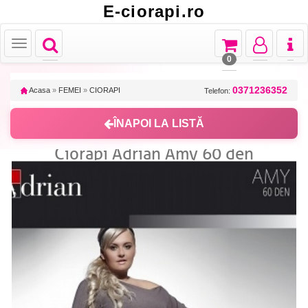
E-ciorapi.ro
Toggle
Toggle
Toggle
Toggl
Toggle
navigation
navigation
navigation
naviga
navigation
0
0371236352
Acasa
»
FEMEI
»
CIORAPI
Telefon:
ÎNAPOI LA LISTĂ
Ciorapi Adrian Amy 60 den