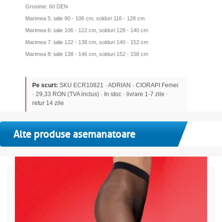
Grosime: 60 DEN
Marimea 5: talie 90 - 106 cm, solduri 116 - 128 cm
Marimea 6: talie 106 - 122 cm, solduri 128 - 140 cm
Marimea 7: talie 122 - 138 cm, solduri 140 - 152 cm
Marimea 8: talie 138 - 146 cm, solduri 152 - 158 cm
Pe scurt:
SKU ECR10821 · ADRIAN · CIORAPI Femei
· 29,33 RON (TVA inclus) · In stoc · livrare 1-7 zile ·
retur 14 zile
Alte produse asemanatoare