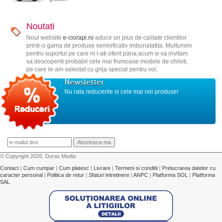
Noutati
Noul website
e-ciorapi.ro
aduce un plus de calitate clientilor
printr-o gama de produse semnificativ imbunatatita. Multumim
pentru suportul pe care ni l-ati oferit pana acum si va invitam
sa descoperiti probabil cele mai frumoase modele de chiloti,
pe care le-am selectat cu grija special pentru voi.
Newsletter
Nu rata reducerile si cele mai noi produse!
© Copyright 2026, Duras Media
Contact
|
Cum cumpar
|
Cum platesc
|
Livrare
|
Termeni si conditii
|
Prelucrarea datelor cu
caracter personal
|
Politica de retur
|
Sfaturi intretinere
|
ANPC
|
Platforma SOL
|
Platforma
SAL