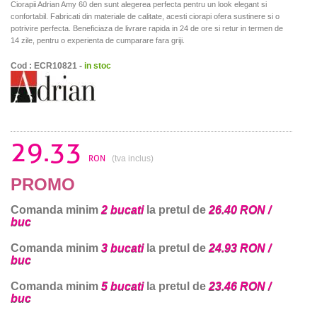
Ciorapii Adrian Amy 60 den sunt alegerea perfecta pentru un look elegant si
confortabil. Fabricati din materiale de calitate, acesti ciorapi ofera sustinere si o
potrivire perfecta. Beneficiaza de livrare rapida in 24 de ore si retur in termen de
14 zile, pentru o experienta de cumparare fara griji.
Cod : ECR10821 -
in stoc
29.33
RON
(tva inclus)
PROMO
Comanda minim
2 bucati
la pretul de
26.40 RON /
buc
Comanda minim
3 bucati
la pretul de
24.93 RON /
buc
Comanda minim
5 bucati
la pretul de
23.46 RON /
buc