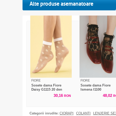
Alte produse asemanatoare
FIORE
FIORE
Sosete dama Fiore
Sosete dama Fiore
Daisy G1115 20 den
Ismena I1100
30,16
48,02
RON
R
Categorii inrudite:
CIORAPI
COLANTI
LENJERIE SE