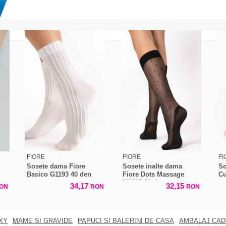
FIORE
FIORE
FI
Sosete dama Fiore
Sosete inalte dama
So
Basico G1193 40 den
Fiore Dots Massage
Cu
M2106 20 den
34,17
32,15
ON
RON
RON
XY
MAME SI GRAVIDE
PAPUCI SI BALERINI DE CASA
AMBALAJ CA