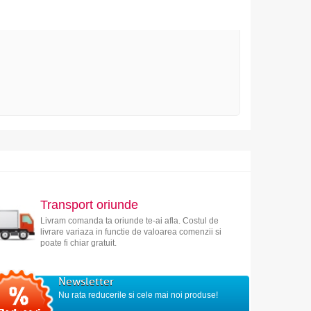
Transport oriunde
Livram comanda ta oriunde te-ai afla. Costul de
livrare variaza in functie de valoarea comenzii si
poate fi chiar gratuit.
Newsletter
Nu rata reducerile si cele mai noi produse!