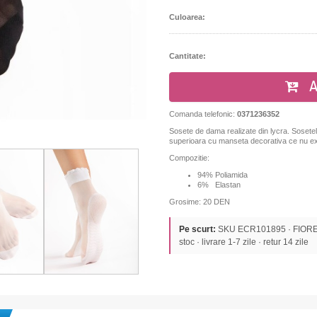
Culoarea:
Cantitate:
A
Comanda telefonic:
0371236352
Sosete de dama realizate din lycra.
Sosetel
superioara cu manseta decorativa ce nu exe
Compozitie:
94% Poliamida
6% Elastan
Grosime: 20 DEN
Pe scurt:
SKU ECR101895 · FIORE ·
stoc · livrare 1-7 zile · retur 14 zile