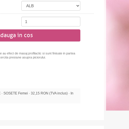
dauga in cos
e au efect de masaj profilactic si sunt finisate in partea
rcita presiune asupra piciorului.
 SOSETE Femei · 32,15 RON (TVA inclus) · In