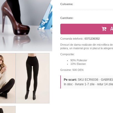
Culoarea:
Cantitate:
A
Comanda telefonic:
0371236352
Dresuri de dama realizate din microfibra de i
polara, un material gros si placut la atingere
Compozitie:
90% Poliester
10% Elastan
Grosime: 500 DEN
Pe scurt:
SKU ECR6036 · GABRIELLA
In stoc · livrare 1-7 zile · retur 14 zil