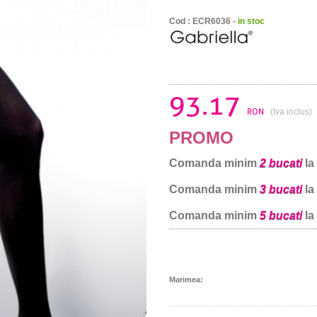
Cod : ECR6036 -
in stoc
93.17
RON
(tva inclus)
PROMO
Comanda minim
2 bucati
la
Comanda minim
3 bucati
la
Comanda minim
5 bucati
la
Marimea: