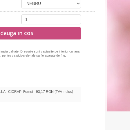
dauga in cos
nalta calitate. Dresurile sunt captusite pe interior cu lana
, pentru ca picioarele tale sa fie aparate de frig.
 · CIORAPI Femei · 93,17 RON (TVA inclus) ·
e