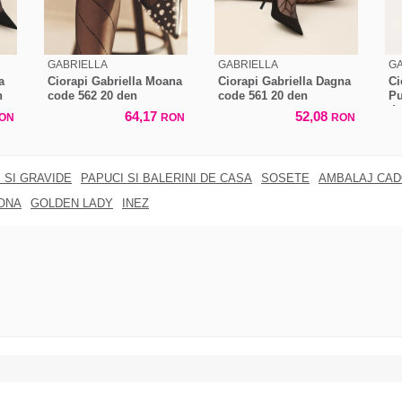
GABRIELLA
GABRIELLA
GA
a
Ciorapi Gabriella Moana
Ciorapi Gabriella Dagna
Ci
n
code 562 20 den
code 561 20 den
Pu
d
64,17
52,08
ON
RON
RON
 SI GRAVIDE
PAPUCI SI BALERINI DE CASA
SOSETE
AMBALAJ CA
ONA
GOLDEN LADY
INEZ