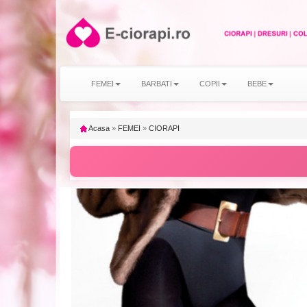
FEMEI
BARBATI
COPII
BEBE
Acasa
»
FEMEI
»
CIORAPI