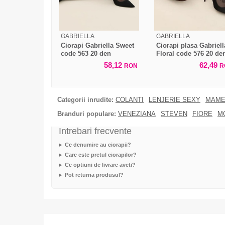
GABRIELLA
GABRIELLA
Ciorapi Gabriella Sweet
Ciorapi plasa Gabriell
code 563 20 den
Floral code 576 20 de
58,12
62,49
RON
R
Categorii inrudite:
COLANTI
LENJERIE SEXY
MAME
Branduri populare:
VENEZIANA
STEVEN
FIORE
M
Intrebari frecvente
Ce denumire au ciorapii?
Care este pretul ciorapilor?
Ce optiuni de livrare aveti?
Pot returna produsul?