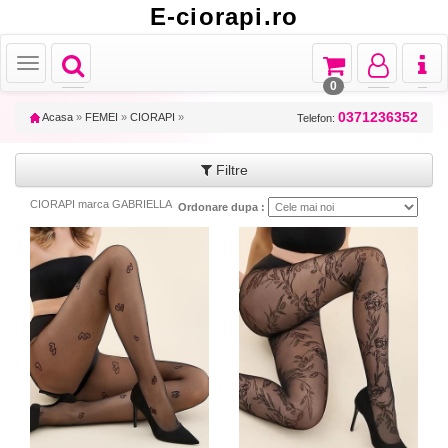
E-ciorapi.ro
Toggle
Toggle
Toggle
Toggl
Toggle
navigation
navigation
navigation
naviga
navigation
0
0371236352
Acasa
»
FEMEI
»
CIORAPI
»
Telefon:
Filtre
CIORAPI marca GABRIELLA
Ordonare dupa :