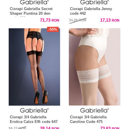
Ciorapi Gabriella Secret
Ciorapi Gabriella Jenny
Shaper Puntina 20 den
code 442
code 680
71,73
17,13
34,26
RON
RON
RON
-50%
Ciorapi 3/4 Gabriella
Ciorapi 3/4 Gabriella
Erotica Calze Effi code 647
Caroline Code 475
28,14
73,63
56,27
RON
RON
RON