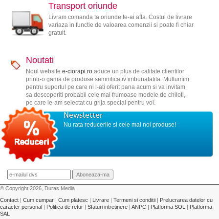
Transport oriunde
Livram comanda ta oriunde te-ai afla. Costul de livrare
variaza in functie de valoarea comenzii si poate fi chiar
gratuit.
Noutati
Noul website
e-ciorapi.ro
aduce un plus de calitate clientilor
printr-o gama de produse semnificativ imbunatatita. Multumim
pentru suportul pe care ni l-ati oferit pana acum si va invitam
sa descoperiti probabil cele mai frumoase modele de chiloti,
pe care le-am selectat cu grija special pentru voi.
Newsletter
Nu rata reducerile si cele mai noi produse!
© Copyright 2026, Duras Media
Contact
|
Cum cumpar
|
Cum platesc
|
Livrare
|
Termeni si conditii
|
Prelucrarea datelor cu
caracter personal
|
Politica de retur
|
Sfaturi intretinere
|
ANPC
|
Platforma SOL
|
Platforma
SAL