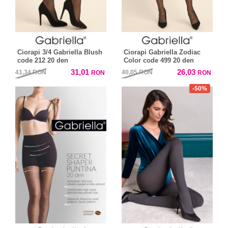
Ciorapi 3/4 Gabriella Blush
Ciorapi Gabriella Zodiac
code 212 20 den
Color code 499 20 den
31,01
26,03
41,34
RON
40,05
RON
RON
RON
-50%