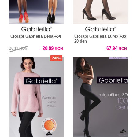
Ciorapi Gabriella Bella 434
Ciorapi Gabriella Lurex 435
20 den
20,89
67,94
26,11
RON
RON
RON
-50%