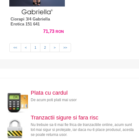
Ciorapi 3/4 Gabriella
Erotica 151 641
71,73
RON
<<
<
1
2
>
>>
Plata cu cardul
De acum poti plati mai usor
Tranzactii sigure si fara risc
Nu trebuie sa-ti mai fie frica de tranzactiile online, acum sunt
tot mai sigur si protejate, iar daca nu-ti place produsul, acesta
se poate returna usor.