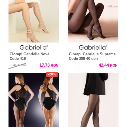
Ciorapi Gabriella Nova
Ciorapi Gabriella Supreme
Code 419
Code 398 40 den
17,73
42,44
35,46
RON
RON
RON
-20%