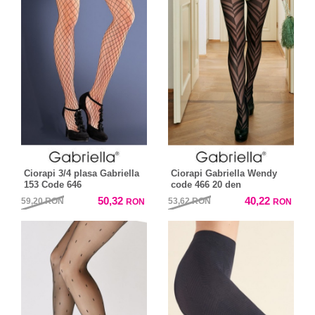
Ciorapi 3/4 plasa Gabriella
Ciorapi Gabriella Wendy
153 Code 646
code 466 20 den
50,32
40,22
59,20
RON
53,62
RON
RON
RON