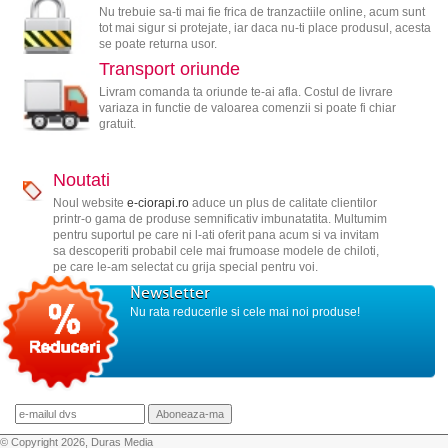
Nu trebuie sa-ti mai fie frica de tranzactiile online, acum sunt
tot mai sigur si protejate, iar daca nu-ti place produsul, acesta
se poate returna usor.
Transport oriunde
Livram comanda ta oriunde te-ai afla. Costul de livrare
variaza in functie de valoarea comenzii si poate fi chiar
gratuit.
Noutati
Noul website
e-ciorapi.ro
aduce un plus de calitate clientilor
printr-o gama de produse semnificativ imbunatatita. Multumim
pentru suportul pe care ni l-ati oferit pana acum si va invitam
sa descoperiti probabil cele mai frumoase modele de chiloti,
pe care le-am selectat cu grija special pentru voi.
Newsletter
Nu rata reducerile si cele mai noi produse!
© Copyright 2026, Duras Media