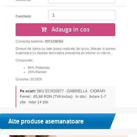
Cantitate:
Adauga in cos
Comanda telefonic:
0371236352
Dresuri de dama cu talie joasa realizate din lycra, finisate in partea
superioara cu dantela decorativa prevazuta pe interior cu silicon.
Compozitie:
85% Poliamida
15% Elastan
Grosime: 20 DEN
Pe scurt:
SKU ECR20977 · GABRIELLA · CIORAPI
Femei · 65,98 RON (TVA inclus) · In stoc · livrare 1-7
zile · retur 14 zile
Alte produse asemanatoare