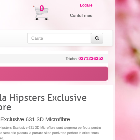
Logare
0
Contul meu
0371236352
Telefon:
la Hipsters Exclusive
bre
 Exclusive 631 3D Microfibre
a Hipsters Exclusive 631 3D Microfibre sunt alegerea perfecta pentru
a o senzatie placuta la purtare si se potrivesc perfect in orice tinuta.
le.