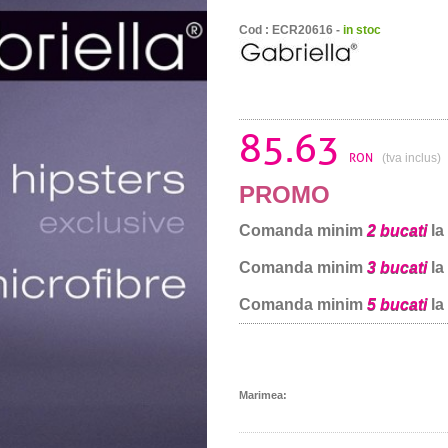
Cod : ECR20616 -
in stoc
85.63
RON
(tva inclus)
PROMO
Comanda minim
2 bucati
la
Comanda minim
3 bucati
la
Comanda minim
5 bucati
la
Marimea: