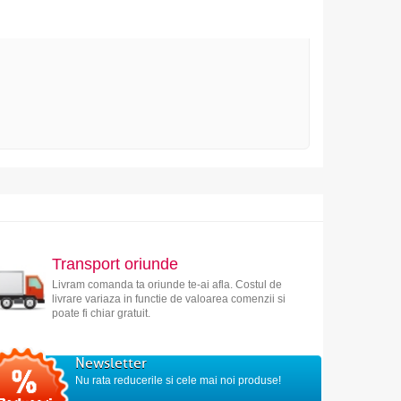
Transport oriunde
Livram comanda ta oriunde te-ai afla. Costul de
livrare variaza in functie de valoarea comenzii si
poate fi chiar gratuit.
Newsletter
Nu rata reducerile si cele mai noi produse!