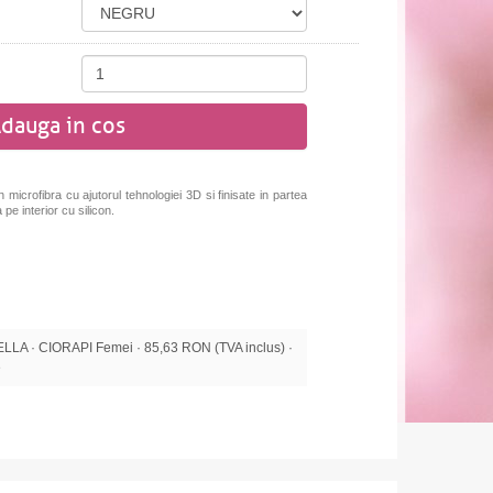
dauga in cos
 microfibra cu ajutorul tehnologiei 3D si finisate in partea
e interior cu silicon.
A · CIORAPI Femei · 85,63 RON (TVA inclus) ·
e