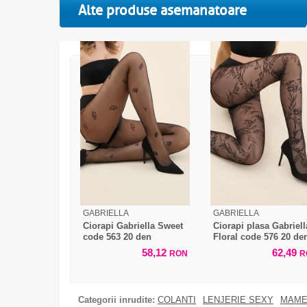
Alte produse asemanatoare
GABRIELLA
GABRIELLA
Ciorapi Gabriella Sweet
Ciorapi plasa Gabriell
code 563 20 den
Floral code 576 20 de
58,12
62,49
RON
R
Categorii inrudite:
COLANTI
LENJERIE SEXY
MAME