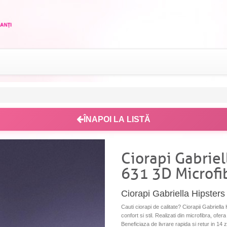
ÎNAPOI LA LISTĂ
Ciorapi Gabriel
631 3D Microfi
Ciorapi Gabriella Hipsters
Cauti ciorapi de calitate? Ciorapii Gabriell
confort si stil. Realizati din microfibra, ofer
Beneficiaza de livrare rapida si retur in 14 zi