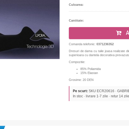
Culoarea:
Cantitate:
A
Comanda telefonic:
0371236352
Dresuri de dama cu talie joasa realizate din
superioara cu dantela decorativa prevazuta p
Compozitie:
85% Poliamida
15% Elastan
Grosime: 20 DEN
Pe scurt:
SKU ECR20616 · GABRIELL
In stoc · livrare 1-7 zile · retur 14 zil