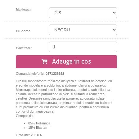
Marimea:
Culoarea:
Cantitate:
Adauga in cos
Comanda telefonic:
0371236352
Dresuri modelatoare realizate din lycra cu extract de cofeina, cu
efect de modelare a soldurilor, a abdomenului si a coapselor.
Microcapsulele continute in fire elibereaza cofeina sub influenta
caldurii, aceasta patrunzand in piele si ajutand la reducerea
celulitei. Dresurile sunt placute la atingere, au cusaturi plate,
portiunea chilotului marcata, prezinta model deosebit cu buline si
sunt prevazute cu clin igienic din bumbac, pentru a contribui la
confortul dumneavoastra.
Compozitie:
85% Poliamida
15% Elastan
Grosime: 20 DEN