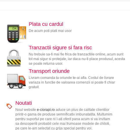
Plata cu cardul
De acum poti plati mai usor
Tranzactii sigure si fara risc
Nu trebuie sa-ti mai fie frica de tranzactiile online, acum sunt
tot mai sigur si protejate, iar daca nu-ti place produsul, acesta
se poate returna usor.
Transport oriunde
Livram comanda ta oriunde te-ai afla. Costul de livrare
variaza in functie de valoarea comenzii si poate fi chiar
gratuit.
Noutati
Noul website
e-ciorapi.ro
aduce un plus de calitate clientilor
printr-o gama de produse semnificativ imbunatatita. Multumim
pentru suportul pe care ni l-ati oferit pana acum si va invitam
sa descoperiti probabil cele mai frumoase modele de chiloti,
pe care le-am selectat cu grija special pentru voi.