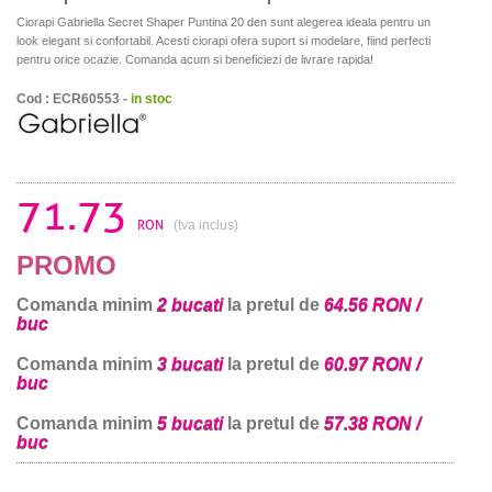
Ciorapi Gabriella Secret Shaper Puntina 20 den sunt alegerea ideala pentru un
look elegant si confortabil. Acesti ciorapi ofera suport si modelare, fiind perfecti
pentru orice ocazie. Comanda acum si beneficiezi de livrare rapida!
Cod : ECR60553 -
in stoc
71.73
RON
(tva inclus)
PROMO
Comanda minim
2 bucati
la pretul de
64.56 RON /
buc
Comanda minim
3 bucati
la pretul de
60.97 RON /
buc
Comanda minim
5 bucati
la pretul de
57.38 RON /
buc