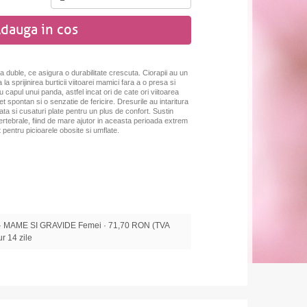
dauga in cos
ra duble, ce asigura o durabilitate crescuta. Ciorapii au un
a sprijinirea burticii viitoarei mamici fara a o presa si
capul unui panda, astfel incat ori de cate ori viitoarea
t spontan si o senzatie de fericire. Dresurile
au intaritura
rcata si cusaturi plate pentru un plus de confort. Sustin
rtebrale, fiind de mare ajutor in aceasta perioada extrem
 pentru picioarele obosite si umflate.
 MAME SI GRAVIDE Femei · 71,70 RON (TVA
tur 14 zile