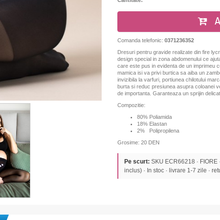
A
Comanda telefonic:
0371236352
Dresuri pentru gravide realizate din fire lyc
design special in zona abdomenului ce ajuta l
care este
pus in evidenta de un imprimeu cu 
mamica isi va privi burtica sa aiba un zambe
invizibila la varfuri, portiunea chilotului ma
burta si reduc presiunea asupra coloanei ve
de importanta. Garanteaza un sprijin delicat
Compozitie:
80% Poliamida
18% Elastan
2% Polipropilena
Grosime: 20 DEN
Pe scurt:
SKU ECR66218 · FIORE ·
inclus) · In stoc · livrare 1-7 zile · re