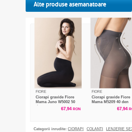
Alte produse asemanatoare
FIORE
FIORE
Ciorapi gravide Fiore
Ciorapi gravide Fiore
Mama Juno W5002 50
Mama M5209 40 den
den
67,94
67,94
RON
R
Categorii inrudite:
CIORAPI
COLANTI
LENJERIE SE