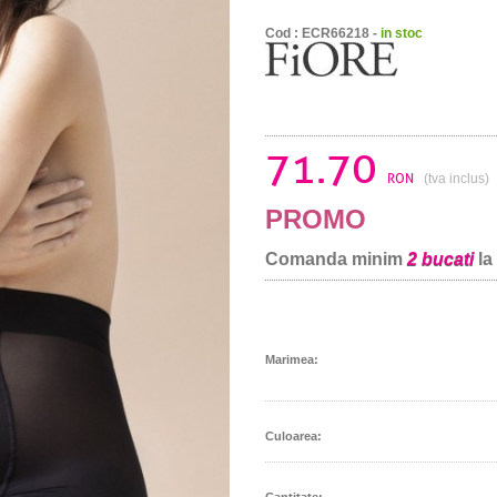
Cod : ECR66218 -
in stoc
71.70
RON
(tva inclus)
PROMO
Comanda minim
2 bucati
la
Marimea:
Culoarea:
Cantitate: