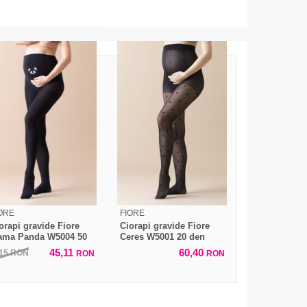
ORE
FIORE
orapi gravide Fiore
Ciorapi gravide Fiore
ma Panda W5004 50
Ceres W5001 20 den
en
45,11
60,40
,15
RON
RON
RON