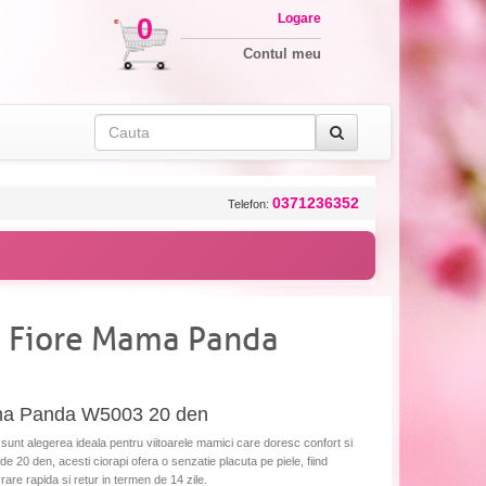
Logare
0
Contul meu
0371236352
Telefon:
e Fiore Mama Panda
ama Panda W5003 20 den
nt alegerea ideala pentru viitoarele mamici care doresc confort si
de 20 den, acesti ciorapi ofera o senzatie placuta pe piele, fiind
vrare rapida si retur in termen de 14 zile.