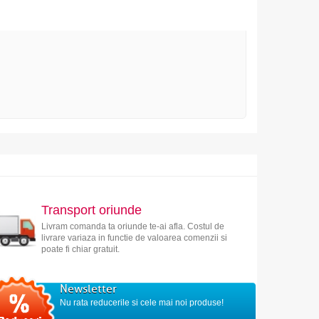
Transport oriunde
Livram comanda ta oriunde te-ai afla. Costul de
livrare variaza in functie de valoarea comenzii si
poate fi chiar gratuit.
Newsletter
Nu rata reducerile si cele mai noi produse!