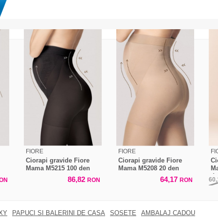
FIORE
FIORE
FI
Ciorapi gravide Fiore
Ciorapi gravide Fiore
Ci
Mama M5215 100 den
Mama M5208 20 den
Ma
d
86,82
64,17
60
ON
RON
RON
XY
PAPUCI SI BALERINI DE CASA
SOSETE
AMBALAJ CADOU