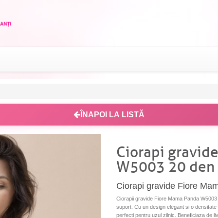
ÎNAPOI LA LISTĂ
Ciorapi gravid
W5003 20 den
Ciorapi gravide Fiore M
Ciorapii gravide Fiore Mama Panda W5003 su
suport. Cu un design elegant si o densitate 
perfecti pentru uzul zilnic. Beneficiaza de li