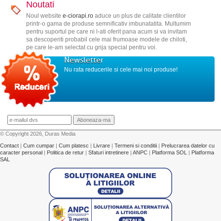
Noutati
Noul website
e-ciorapi.ro
aduce un plus de calitate clientilor
printr-o gama de produse semnificativ imbunatatita. Multumim
pentru suportul pe care ni l-ati oferit pana acum si va invitam
sa descoperiti probabil cele mai frumoase modele de chiloti,
pe care le-am selectat cu grija special pentru voi.
Newsletter
Nu rata reducerile si cele mai noi produse!
© Copyright 2026, Duras Media
Contact
|
Cum cumpar
|
Cum platesc
|
Livrare
|
Termeni si conditii
|
Prelucrarea datelor cu
caracter personal
|
Politica de retur
|
Sfaturi intretinere
|
ANPC
|
Platforma SOL
|
Platforma
SAL