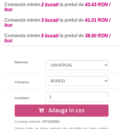
Comanda minim
2 bucati
la pretul de
43.43 RON /
buc
Comanda minim
3 bucati
la pretul de
41.01 RON /
buc
Comanda minim
5 bucati
la pretul de
38.60 RON /
buc
Marimea:
Culoarea:
Cantitate:
Adauga in cos
Comanda telefonic:
0371236352
Sosete inalte de dama realizate din microfibra de inalta calitate.