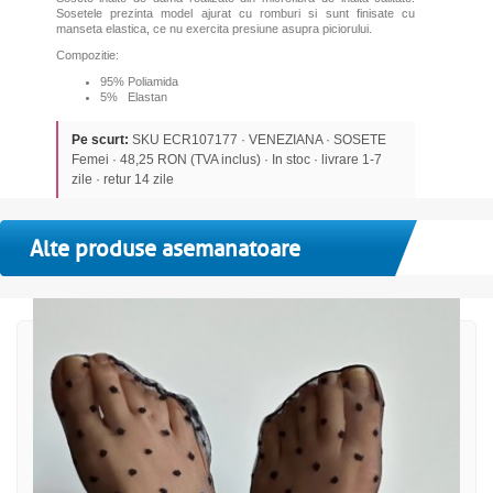
Sosetele prezinta model ajurat cu romburi si sunt finisate cu
manseta elastica, ce nu exercita presiune asupra piciorului.
Compozitie:
95% Poliamida
5% Elastan
Pe scurt:
SKU ECR107177 · VENEZIANA · SOSETE
Femei · 48,25 RON (TVA inclus) · In stoc · livrare 1-7
zile · retur 14 zile
Alte produse asemanatoare