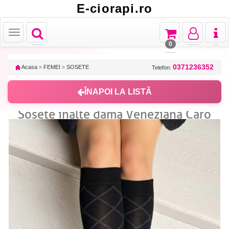
E-ciorapi.ro
Toggle
Toggle
Toggle
Toggl
Toggle
navigation
navigation
navigation
naviga
navigation
0
0371236352
Acasa
»
FEMEI
»
SOSETE
Telefon:
ÎNAPOI LA LISTĂ
Sosete inalte dama Veneziana Caro