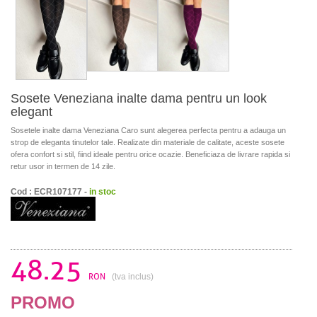
Sosete Veneziana inalte dama pentru un look
elegant
Sosetele inalte dama Veneziana Caro sunt alegerea perfecta pentru a adauga un
strop de eleganta tinutelor tale. Realizate din materiale de calitate, aceste sosete
ofera confort si stil, fiind ideale pentru orice ocazie. Beneficiaza de livrare rapida si
retur usor in termen de 14 zile.
Cod : ECR107177 -
in stoc
48.25
RON
(tva inclus)
PROMO