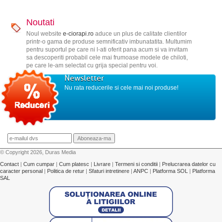
Noutati
Noul website
e-ciorapi.ro
aduce un plus de calitate clientilor
printr-o gama de produse semnificativ imbunatatita. Multumim
pentru suportul pe care ni l-ati oferit pana acum si va invitam
sa descoperiti probabil cele mai frumoase modele de chiloti,
pe care le-am selectat cu grija special pentru voi.
Newsletter
Nu rata reducerile si cele mai noi produse!
© Copyright 2026, Duras Media
Contact
|
Cum cumpar
|
Cum platesc
|
Livrare
|
Termeni si conditii
|
Prelucrarea datelor cu
caracter personal
|
Politica de retur
|
Sfaturi intretinere
|
ANPC
|
Platforma SOL
|
Platforma
SAL