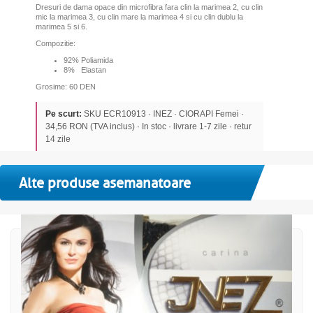
Dresuri de dama opace din microfibra fara clin la marimea 2, cu clin
mic la marimea 3, cu clin mare la marimea 4 si cu clin dublu la
marimea 5 si 6.
Compozitie:
92% Poliamida
8% Elastan
Grosime: 60 DEN
Pe scurt:
SKU ECR10913 · INEZ · CIORAPI Femei ·
34,56 RON (TVA inclus) · In stoc · livrare 1-7 zile · retur
14 zile
Alte produse asemanatoare