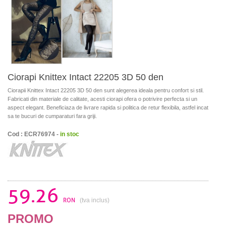
Ciorapi Knittex Intact 22205 3D 50 den
Ciorapii Knittex Intact 22205 3D 50 den sunt alegerea ideala pentru confort si stil.
Fabricati din materiale de calitate, acesti ciorapi ofera o potrivire perfecta si un
aspect elegant. Beneficiaza de livrare rapida si politica de retur flexibila, astfel incat
sa te bucuri de cumparaturi fara griji.
Cod : ECR76974 -
in stoc
59.26
RON
(tva inclus)
PROMO