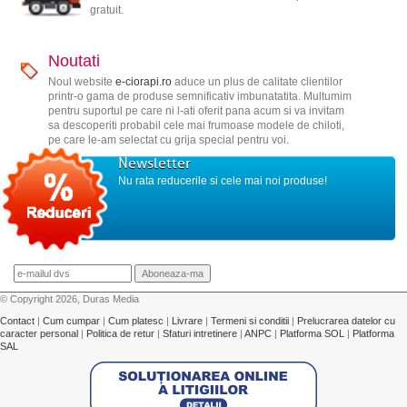
gratuit.
Noutati
Noul website
e-ciorapi.ro
aduce un plus de calitate clientilor
printr-o gama de produse semnificativ imbunatatita. Multumim
pentru suportul pe care ni l-ati oferit pana acum si va invitam
sa descoperiti probabil cele mai frumoase modele de chiloti,
pe care le-am selectat cu grija special pentru voi.
Newsletter
Nu rata reducerile si cele mai noi produse!
© Copyright 2026, Duras Media
Contact
|
Cum cumpar
|
Cum platesc
|
Livrare
|
Termeni si conditii
|
Prelucrarea datelor cu
caracter personal
|
Politica de retur
|
Sfaturi intretinere
|
ANPC
|
Platforma SOL
|
Platforma
SAL