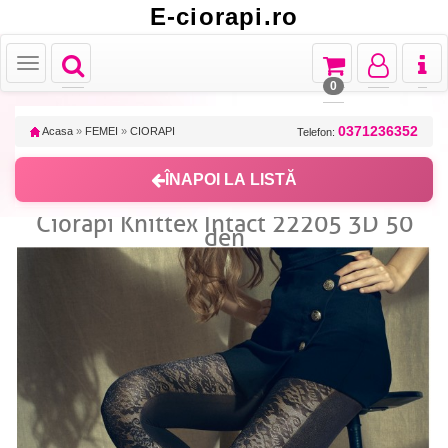
E-ciorapi.ro
Toggle
Toggle
Toggle
Toggl
Toggle
navigation
navigation
navigation
naviga
navigation
0
0371236352
Acasa
»
FEMEI
»
CIORAPI
Telefon:
ÎNAPOI LA LISTĂ
Ciorapi Knittex Intact 22205 3D 50
den