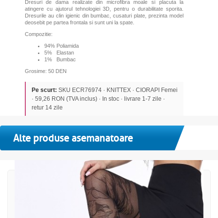
Dresuri de dama realizate din microfibra moale si placuta la
atingere cu ajutorul tehnologiei 3D, pentru o durabilitate sporita.
Dresurile au clin igienic din bumbac, cusaturi plate, prezinta model
deosebit pe partea frontala si sunt uni la spate.
Compozitie:
94% Poliamida
5% Elastan
1% Bumbac
Grosime: 50 DEN
Pe scurt:
SKU ECR76974 · KNITTEX · CIORAPI Femei
· 59,26 RON (TVA inclus) · In stoc · livrare 1-7 zile ·
retur 14 zile
Alte produse asemanatoare