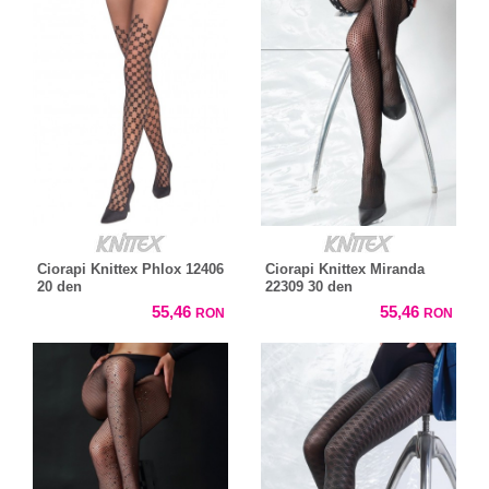
Ciorapi Knittex Phlox 12406
Ciorapi Knittex Miranda
20 den
22309 30 den
55,46
55,46
RON
RON