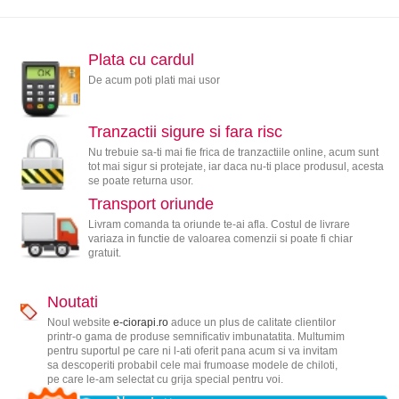
Plata cu cardul
De acum poti plati mai usor
Tranzactii sigure si fara risc
Nu trebuie sa-ti mai fie frica de tranzactiile online, acum sunt
tot mai sigur si protejate, iar daca nu-ti place produsul, acesta
se poate returna usor.
Transport oriunde
Livram comanda ta oriunde te-ai afla. Costul de livrare
variaza in functie de valoarea comenzii si poate fi chiar
gratuit.
Noutati
Noul website
e-ciorapi.ro
aduce un plus de calitate clientilor
printr-o gama de produse semnificativ imbunatatita. Multumim
pentru suportul pe care ni l-ati oferit pana acum si va invitam
sa descoperiti probabil cele mai frumoase modele de chiloti,
pe care le-am selectat cu grija special pentru voi.