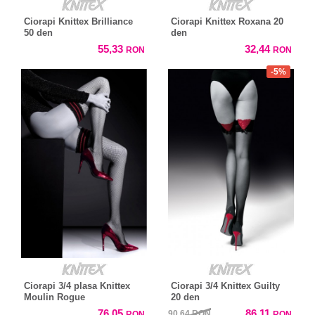
Ciorapi Knittex Brilliance
Ciorapi Knittex Roxana 20
50 den
den
55,33
32,44
RON
RON
-5%
Ciorapi 3/4 plasa Knittex
Ciorapi 3/4 Knittex Guilty
Moulin Rogue
20 den
76,05
86,11
90,64
RON
RON
RON