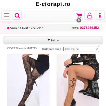
E-ciorapi.ro
Toggle
Toggle
Toggle
Toggl
Toggle
navigation
navigation
navigation
naviga
navigation
0
0371236352
Acasa
»
FEMEI
»
CIORAPI
»
Telefon:
Filtre
CIORAPI marca KNITTEX
Ordonare dupa :