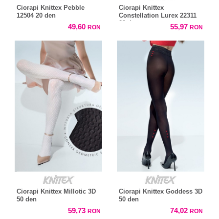
Ciorapi Knittex Pebble
Ciorapi Knittex
12504 20 den
Constellation Lurex 22311
20 den
49,60
55,97
RON
RON
Ciorapi Knittex Millotic 3D
Ciorapi Knittex Goddess 3D
50 den
50 den
59,73
74,02
RON
RON