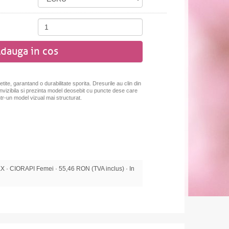
dauga in cos
tite, garantand o durabilitate sporita. Dresurile au clin din
 invizibila si prezinta model deosebit cu puncte dese care
ntr-un model vizual mai structurat.
· CIORAPI Femei · 55,46 RON (TVA inclus) · In