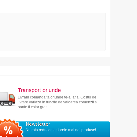
Transport oriunde
Livram comanda ta oriunde te-ai afla. Costul de
livrare variaza in functie de valoarea comenzii si
poate fi chiar gratuit.
Newsletter
Nu rata reducerile si cele mai noi produse!