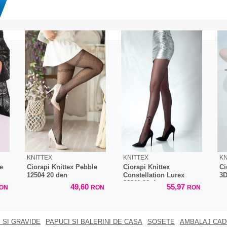
KNITTEX
KNITTEX
KN
te
Ciorapi Knittex Pebble
Ciorapi Knittex
Ci
12504 20 den
Constellation Lurex
3D
22311 20 den
49,60
55,97
ON
RON
RON
 SI GRAVIDE
PAPUCI SI BALERINI DE CASA
SOSETE
AMBALAJ CA