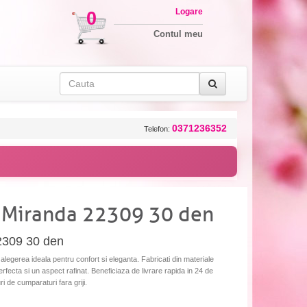
Logare
0
Contul meu
0371236352
Telefon:
x Miranda 22309 30 den
22309 30 den
legerea ideala pentru confort si eleganta. Fabricati din materiale
perfecta si un aspect rafinat. Beneficiaza de livrare rapida in 24 de
uri de cumparaturi fara griji.