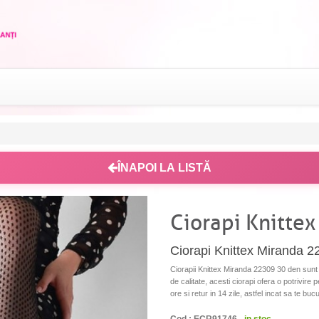
ÎNAPOI LA LISTĂ
Ciorapi Knitte
Ciorapi Knittex Miranda 
Ciorapii Knittex Miranda 22309 30 den sunt a
de calitate, acesti ciorapi ofera o potrivire 
ore si retur in 14 zile, astfel incat sa te buc
Cod : ECR91746 -
in stoc