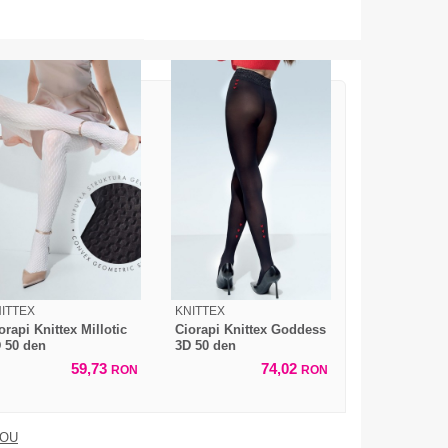
ITTEX
KNITTEX
orapi Knittex Millotic
Ciorapi Knittex Goddess
 50 den
3D 50 den
59,73
74,02
RON
RON
DOU