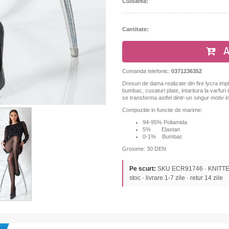
Culoarea:
Cantitate:
A
Comanda telefonic:
0371236352
Dresuri de dama realizate din fire lycra imple
bumbac, cusaturi plate, intaritura la varfuri
se transforma astfel dintr-un singur motiv i
Compozitie in functie de marime:
94-95% Poliamida
5% Elastan
0-1% Bumbac
Grosime: 30 DEN
Pe scurt:
SKU ECR91746 · KNITTEX 
stoc · livrare 1-7 zile · retur 14 zile