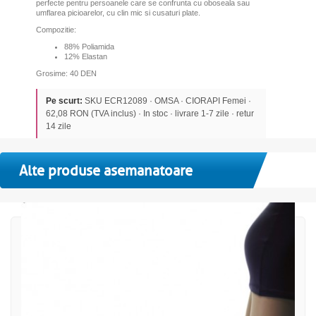
perfecte pentru persoanele care se confrunta cu oboseala sau
umflarea picioarelor, cu clin mic si cusaturi plate.
Compozitie:
88% Poliamida
12% Elastan
Grosime: 40 DEN
Pe scurt:
SKU ECR12089 · OMSA · CIORAPI Femei ·
62,08 RON (TVA inclus) · In stoc · livrare 1-7 zile · retur
14 zile
Alte produse asemanatoare