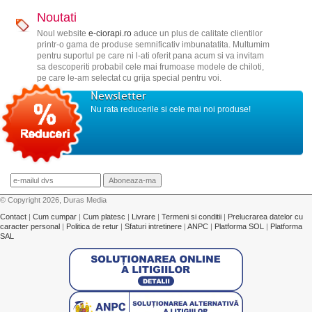
Noutati
Noul website
e-ciorapi.ro
aduce un plus de calitate clientilor
printr-o gama de produse semnificativ imbunatatita. Multumim
pentru suportul pe care ni l-ati oferit pana acum si va invitam
sa descoperiti probabil cele mai frumoase modele de chiloti,
pe care le-am selectat cu grija special pentru voi.
Newsletter
Nu rata reducerile si cele mai noi produse!
© Copyright 2026, Duras Media
Contact
|
Cum cumpar
|
Cum platesc
|
Livrare
|
Termeni si conditii
|
Prelucrarea datelor cu
caracter personal
|
Politica de retur
|
Sfaturi intretinere
|
ANPC
|
Platforma SOL
|
Platforma
SAL